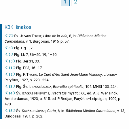
1
2
KBK išnašos
7
Šv. Jėzaus Teresė
,
Libro de la vida
, 8, in:
Biblioteca Mística
Carmelitana
, v. 1, Burgosas, 1915, p. 57.
8
Plg. Gg 1, 7.
9
Plg. Lk 7, 36–50; 19, 1–10.
10
Plg. Jer 31, 33.
11
Plg. Ef 3, 16–17.
12
Plg.
F. Trochu
,
Le Curé d’Ars Saint Jean-Marie Vianney
, Lionas–
Paryžius, 1927, p. 223–224.
13
Plg.
Šv. Ignacas Lojola
,
Exercitia spiritualia
, 104: MHSI 100, 224.
14
Šv. Izaokas Ninevietis
,
Tractatus mystici
, 66, ed. A. J. Wensinck,
Amsterdamas, 1923, p. 315; ed. P. Bedjan, Paryžius–Leipcigas, 1909, p.
470.
15
Šv. Kryžiaus Jonas
,
Carta
, 6, in:
Biblioteca Mística Carmelitana
, v. 13,
Burgosas, 1931, p. 262.