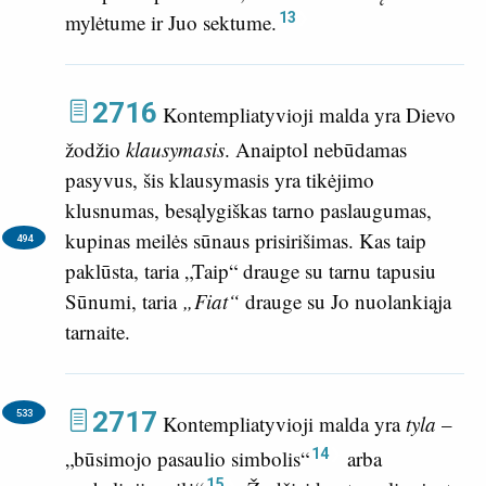
13
mylėtume ir Juo sektume.
2716
Kontempliatyvioji malda yra Dievo
žodžio
klausymasis
. Anaiptol nebūdamas
pasyvus, šis klausymasis yra tikėjimo
klusnumas, besąlygiškas tarno paslaugumas,
kupinas meilės sūnaus prisirišimas.
Kas taip
494
paklūsta, taria „Taip“ drauge su tarnu tapusiu
Sūnumi, taria
„Fiat“
drauge su Jo nuolankiąja
tarnaite.
2717
533
Kontempliatyvioji malda yra
tyla
–
14
„būsimojo pasaulio simbolis“
arba
15