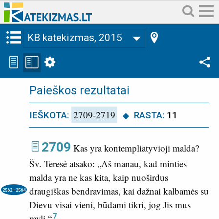
KB katekizmas, 2015
Paieškos rezultatai
2709-2719
IEŠKOTA:
RASTA:
11
2709
Kas yra kontempliatyvioji malda?
Šv. Teresė atsako: „Aš manau, kad minties
malda yra ne kas kita, kaip nuoširdus
draugiškas bendravimas,
kai dažnai kalbamės su
2562—2564
Dievu visai vieni, būdami tikri, jog Jis mus
7
myli.“