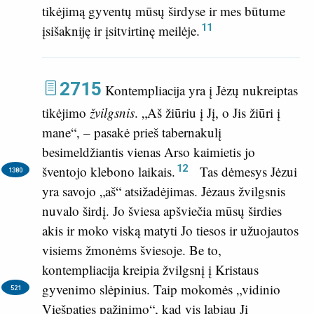
tikėjimą gyventų mūsų širdyse ir mes būtume
11
įsišakniję ir įsitvirtinę meilėje.
2715
Kontempliacija yra į Jėzų nukreiptas
tikėjimo
žvilgsnis
. „Aš žiūriu į Jį, o Jis žiūri į
mane“, – pasakė prieš tabernakulį
besimeldžiantis vienas Arso kaimietis jo
12
šventojo klebono laikais.
Tas dėmesys Jėzui
1380
yra savojo „aš“ atsižadėjimas. Jėzaus žvilgsnis
nuvalo širdį. Jo šviesa apšviečia mūsų širdies
akis ir moko viską matyti Jo tiesos ir užuojautos
visiems žmonėms šviesoje. Be to,
kontempliacija kreipia žvilgsnį į Kristaus
gyvenimo slėpinius.
Taip mokomės „vidinio
521
Viešpaties pažinimo“, kad vis labiau Jį