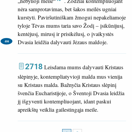
„nebylioji meilė“
. Žodžiai kontempliuojant
nėra samprotavimas, bet šakos meilės ugniai
kurstyti. Paviršutiniškam žmogui nepakeliamoje
tyloje Tėvas mums taria savo Žodį – įsikūnijusį,
kentėjusį, mirusį ir prisikėlusį, o įvaikystės
Dvasia leidžia dalyvauti Jėzaus maldoje.
498
2718
Leisdama mums dalyvauti Kristaus
slėpinyje, kontempliatyvioji malda mus vienija
su Kristaus malda. Bažnyčia Kristaus slėpinį
švenčia Eucharistijoje, o Šventoji Dvasia leidžia
jį išgyventi kontempliuojant, idant paskui
apreikštų veiklia gailestingąja meile.