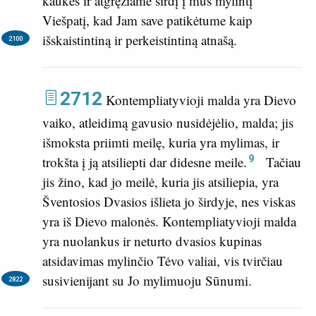
kaukes ir atgręžiame širdį į mus mylintį
Viešpatį, kad Jam save patikėtume kaip
išskaistintiną ir perkeistintiną atnašą
.
2100
2712
Kontempliatyvioji malda yra Dievo
vaiko, atleidimą gavusio nusidėjėlio, malda; jis
išmoksta priimti meilę, kuria yra mylimas, ir
9
trokšta į ją atsiliepti dar didesne meile.
Tačiau
jis žino, kad jo meilė, kuria jis atsiliepia, yra
Šventosios Dvasios išlieta jo širdyje, nes viskas
yra iš Dievo malonės. Kontempliatyvioji malda
yra nuolankus ir neturto dvasios kupinas
atsidavimas mylinčio Tėvo valiai, vis tvirčiau
susivienijant su Jo mylimuoju Sūnumi.
2822