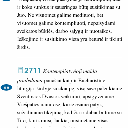
ir koks sunkus ir sausringas būtų susitikimas su
Juo. Ne visuomet galime medituoti, bet
visuomet galime kontempliuoti, nepaisydami
sveikatos būklės, darbo sąlygų ir nuotaikos.
Ieškojimo ir susitikimo vieta yra beturtė ir tikinti
širdis.
2711
Kontempliatyvioji malda
pradedama
panašiai kaip ir Eucharistinė
liturgija:
širdyje susikaupę, visą save palenkiame
1348
Šventosios Dvasios veikimui, apsigyvename
Viešpaties namuose, kurie esame patys,
sužadiname tikėjimą, kad čia ir dabar būtume su
Tuo, kuris mūsų laukia, nusimetame visas