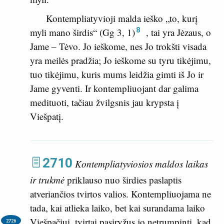
Kontempliatyvioji malda ieško „to, kurį
8
myli mano širdis“ (
Gg 3, 1
)
, tai yra Jėzaus, o
Jame – Tėvo. Jo ieškome, nes Jo trokšti visada
yra meilės pradžia; Jo ieškome su tyru tikėjimu,
tuo tikėjimu, kuris mums leidžia gimti iš Jo ir
Jame gyventi. Ir kontempliuojant dar galima
medituoti, tačiau žvilgsnis jau krypsta į
Viešpatį.
2710
Kontempliatyviosios maldos laikas
ir trukmė
priklauso nuo širdies paslaptis
atveriančios tvirtos valios. Kontempliuojama ne
tada, kai atlieka laiko, bet kai surandama laiko
Viešpačiui,
tvirtai pasiryžus jo netrumpinti, kad
2726