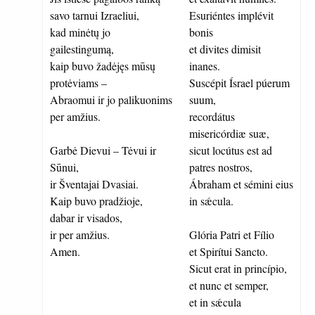
savo tarnui Izraeliui,
Esuriéntes implévit
kad minėtų jo
bonis
gailestingumą,
et divites dimisit
kaip buvo žadėjęs mūsų
inanes.
protėviams –
Suscépit Ísrael púerum
Abraomui ir jo palikuonims
suum,
per amžius.
recordátus
misericórdiæ suæ,
Garbė Dievui – Tėvui ir
sicut locútus est ad
Sūnui,
patres nostros,
ir Šventajai Dvasiai.
Ábraham et sémini eius
Kaip buvo pradžioje,
in sǽcula.
dabar ir visados,
ir per amžius.
Glória Patri et Fílio
Amen.
et Spirítui Sancto.
Sicut erat in princípio,
et nunc et semper,
et in sǽcula