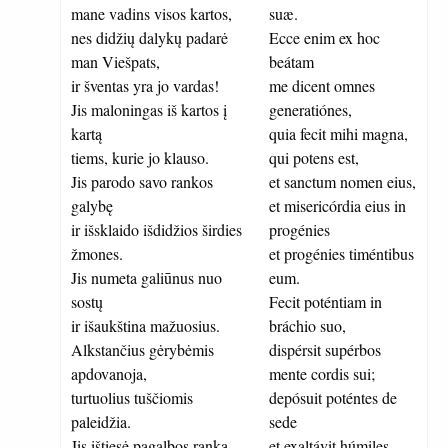
mane vadins visos kartos,
suæ.
nes didžių dalykų padarė
Ecce enim ex hoc
man Viešpats,
beátam
ir šventas yra jo vardas!
me dicent omnes
Jis maloningas iš kartos į
generatiónes,
kartą
quia fecit mihi magna,
tiems, kurie jo klauso.
qui potens est,
Jis parodo savo rankos
et sanctum nomen eius,
galybę
et misericórdia eius in
ir išsklaido išdidžios širdies
progénies
žmones.
et progénies timéntibus
Jis numeta galiūnus nuo
eum.
sostų
Fecit poténtiam in
ir išaukština mažuosius.
bráchio suo,
Alkstančius gėrybėmis
dispérsit supérbos
apdovanoja,
mente cordis sui;
turtuolius tuščiomis
depósuit poténtes de
paleidžia.
sede
Jis ištiesė pagalbos ranką
et exaltávit húmiles.