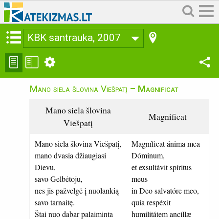
KBK santrauka, 2007
Mano siela šlovina Viešpatį
– Magnificat
Mano siela šlovina
Magnificat
Viešpatį
Mano siela šlovina Viešpatį,
Magníficat ánima mea
mano dvasia džiaugiasi
Dóminum,
Dievu,
et exsultávit spíritus
savo Gelbėtoju,
meus
nes jis pažvelgė į nuolankią
in Deo salvatóre meo,
savo tarnaitę.
quia respéxit
Štai nuo dabar palaiminta
humilitátem ancíllæ