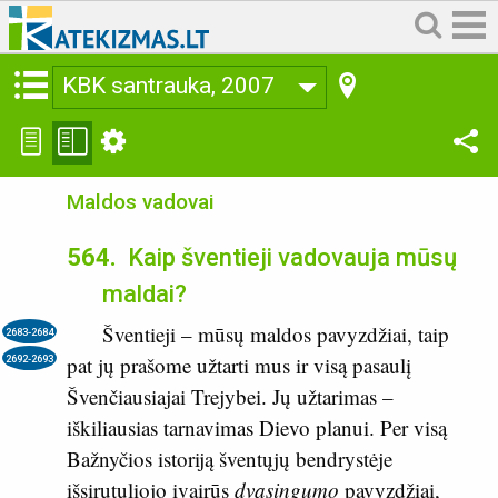
KBK santrauka, 2007
Maldos vadovai
564.
Kaip šventieji vadovauja mūsų
maldai?
Šventieji – mūsų maldos pavyzdžiai, taip
2683-2684
pat jų prašome užtarti mus ir visą pasaulį
2692-2693
Švenčiausiajai Trejybei. Jų užtarimas –
iškiliausias tarnavimas Dievo planui. Per visą
Bažnyčios istoriją šventųjų bend­rystėje
išsirutuliojo įvairūs
dvasingumo
pavyzdžiai,