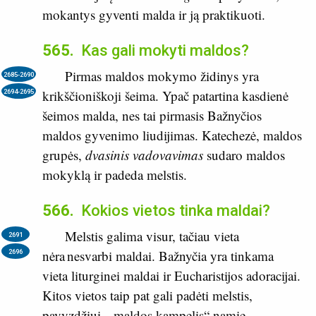
mokantys gyventi malda ir ją praktikuoti.
565.
Kas gali mokyti maldos?
Pirmas maldos mokymo židinys yra
2685-2690
krikščioniškoji šeima. Ypač patartina kasdienė
2694-2695
šeimos malda, nes tai pirmasis Bažnyčios
maldos gyvenimo liudijimas. Katechezė, maldos
grupės,
dvasinis vadovavimas
sudaro maldos
mokyklą ir padeda melstis.
566.
Kokios vietos tinka maldai?
Melstis galima visur, tačiau vieta
2691
nėra nesvarbi maldai. Bažnyčia yra tinkama
2696
vieta liturginei maldai ir Eucharistijos adoracijai.
Kitos vietos taip pat gali padėti melstis,
pavyzdžiui, „maldos kampelis“ namie,