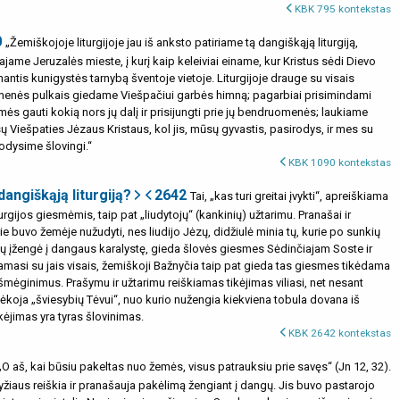
KBK 795 kontekstas
0
„Žemiškojoje liturgijoje jau iš anksto patiriame tą dangiškąją liturgiją,
jame Jeruzalės mieste, į kurį kaip keleiviai einame, kur Kristus sėdi Dievo
nantis kunigystės tarnybą šventoje vietoje. Liturgijoje drauge su visais
enės pulkais giedame Viešpačiui garbės himną; pagarbiai prisimindami
mės gauti kokią nors jų dalį ir prisijungti prie jų bendruomenės; laukiame
ų Viešpaties Jėzaus Kristaus, kol jis, mūsų gyvastis, pasirodys, ir mes su
odysime šlovingi.“
KBK 1090 kontekstas
angiškąją liturgiją?
2642
Tai, „kas turi greitai įvykti“, apreiškiama
rgijos giesmėmis, taip pat „liudytojų“ (kankinių) užtarimu. Pranašai ir
kurie buvo žemėje nužudyti, nes liudijo Jėzų, didžiulė minia tų, kurie po sunkių
 įžengė į dangaus karalystę, gieda šlovės giesmes Sėdinčiajam Soste ir
damasi su jais visais, žemiškoji Bažnyčia taip pat gieda tas giesmes tikėdama
šmėginimus. Prašymu ir užtarimu reiškiamas tikėjimas viliasi, net nesant
r dėkoja „šviesybių Tėvui“, nuo kurio nužengia kiekviena tobula dovana iš
kėjimas yra tyras šlovinimas.
KBK 2642 kontekstas
„O aš, kai būsiu pakeltas nuo žemės, visus patrauksiu prie savęs“ (Jn 12, 32).
yžiaus reiškia ir pranašauja pakėlimą žengiant į dangų. Jis buvo pastarojo