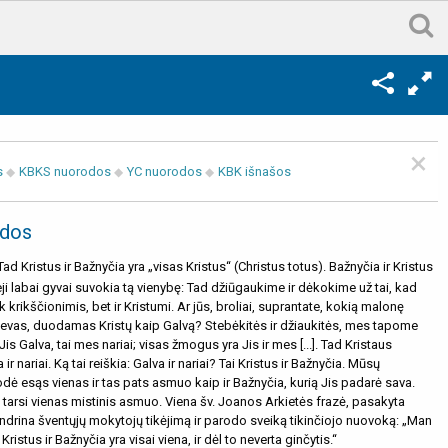
×
s
KBKS nuorodos
YC nuorodos
KBK išnašos
dos
Tad Kristus ir Bažnyčia yra „visas Kristus“ (Christus totus). Bažnyčia ir Kristus
eji labai gyvai suvokia tą vienybę: Tad džiūgaukime ir dėkokime už tai, kad
 krikščionimis, bet ir Kristumi. Ar jūs, broliai, suprantate, kokią malonę
evas, duodamas Kristų kaip Galvą? Stebėkitės ir džiaukitės, mes tapome
Jis Galva, tai mes nariai; visas žmogus yra Jis ir mes [...]. Tad Kristaus
 ir nariai. Ką tai reiškia: Galva ir nariai? Tai Kristus ir Bažnyčia. Mūsų
odė esąs vienas ir tas pats asmuo kaip ir Bažnyčia, kurią Jis padarė sava.
ra tarsi vienas mistinis asmuo. Viena šv. Joanos Arkietės frazė, pasakyta
ndrina šventųjų mokytojų tikėjimą ir parodo sveiką tikinčiojo nuovoką: „Man
ristus ir Bažnyčia yra visai viena, ir dėl to neverta ginčytis.“