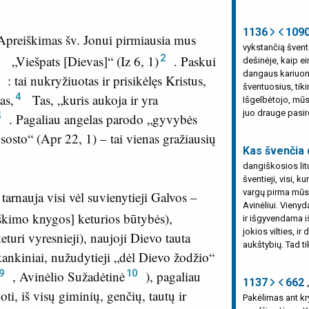
1136
109
 Apreiškimas šv. Jonui pirmiausia mus
vykstančią šventa
2
„Viešpats [Dievas]“ (
Iz 6, 1
)
. Paskui
dešinėje, kaip ei
dangaus kariuom
:
tai nukryžiuotas ir prisikėlęs Kristus,
šventuosius, tiki
4
as,
Tas, „kuris aukoja ir yra
Išgelbėtojo, mūs
juo drauge pasir
5
. Pagaliau angelas parodo „gyvybės
sosto“ (
Apr 22, 1
) – tai vienas gražiausių
Kas švenčia d
dangiškosios litu
šventieji, visi, 
vargų pirma mūsų
tarnauja visi vėl suvienytieji Galvos –
Avinėliui. Vieny
iškimo knygos] keturios būtybės),
ir išgyvendama i
jokios vilties, i
turi vyresnieji), naujoji Dievo tauta
aukštybių. Tad ti
kankiniai, nužudytieji „dėl Dievo žodžio“
9
10
, Avinėlio Sužadėtinė
), pagaliau
1137
662
ti, iš visų giminių, genčių, tautų ir
Pakėlimas ant kr