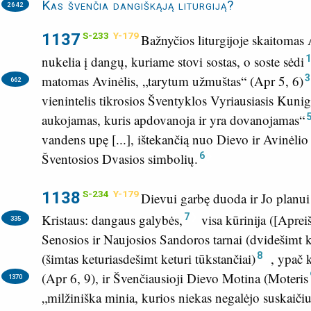
Kas švenčia dangiškąją liturgiją?
2642
1137
S-233
Y-179
Bažnyčios liturgijoje skaitomas
1
nukelia į dangų, kuriame stovi sostas, o soste sėdi
3
matomas Avinėlis, „tarytum užmuštas“ (
Apr 5, 6
)
662
vienintelis tikrosios Šventyklos Vyriausiasis Kunig
aukojamas, kuris apdovanoja ir yra dovanojamas“
vandens upę [...], ištekančią nuo Dievo ir Avinėlio 
6
Šventosios Dvasios simbolių.
1138
S-234
Y-179
Dievui garbę duoda ir Jo planui 
7
Kristaus:
dangaus galybės,
visa kūrinija ([Apre
335
Senosios ir Naujosios Sandoros tarnai (dvidešimt ke
8
(šimtas keturiasdešimt keturi tūkstančiai)
, ypač 
(
Apr 6, 9
), ir Švenčiausioji Dievo Motina
(Moteris
1370
„milžiniška minia, kurios niekas negalėjo suskaičiuo