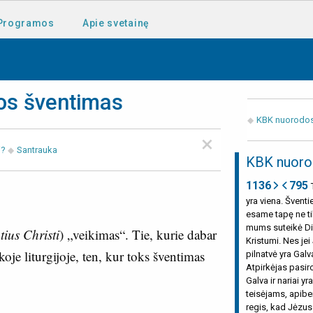
Programos
Apie svetainę
jos šventimas
KBK nuorodo
×
i?
Santrauka
KBK nuoro
1136
795
yra viena. Šventi
esame tapę ne tik
mums suteikė Di
otius Christi
) „veikimas“. Tie, kurie dabar
Kristumi. Nes jei 
je liturgijoje,
ten, kur toks šventimas
pilnatvė yra Galva
Atpirkėjas pasir
Galva ir nariai y
teisėjams, apibe
regis, kad Jėzus K