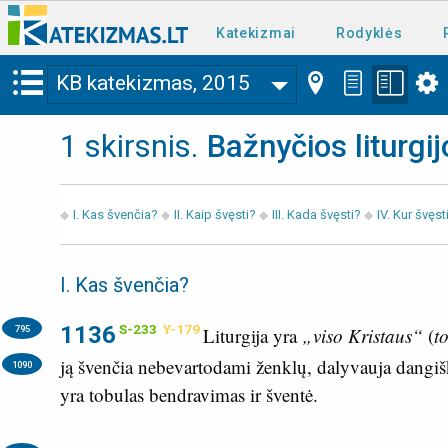
Katekizmai
Rodyklės
KB katekizmas, 2015
1 skirsnis
.
Bažnyčios liturgi
I. Kas švenčia?
II. Kaip švęsti?
III. Kada švęsti?
IV. Kur švęst
I. Kas švenčia?
1136
S-233
Y-179
795
Liturgija yra
„viso Kristaus“
(
t
ją švenčia nebevartodami ženklų, dalyvauja dangiško
1090
yra tobulas bendravimas ir šventė.