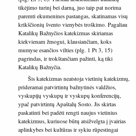
tikėjimo turinį bei darną, juo taip pat norima
paremti ekumenines pastangas, skatinamas visų
krikščionių švento vienybės troškimo. Pagaliau
Katalikų Bažnyčios katekizmas skiriamas
kiekvienam žmogui, klausiančiam, koks
mumyse esančios vilties (plg.
1 Pt 3, 15
)
pagrindas, ir trokštančiam pažinti, ką tiki
Katalikų Bažnyčia.
Šis katekizmas neatstoja vietinių katekizmų,
prideramai patvirtintų bažnytinės valdžios,
vyskupijų vyskupų ir vyskupų konferencijų,
ypač patvirtintų Apaštalų Sosto. Jis skirtas
paskatinti bei padėti rengti naujus vietinius
katekizmus, kuriuose būtų atsižvelgta į įvairias
aplinkybes bei kultūras ir sykiu rūpestingai