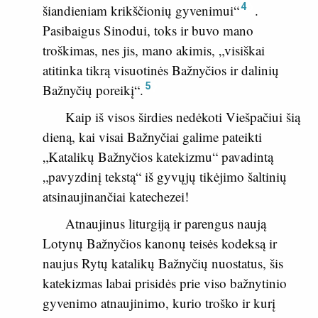
4
šiandieniam krikščionių gyvenimui“
.
Pasibaigus Sinodui, toks ir buvo mano
troškimas, nes jis, mano akimis, „visiškai
atitinka tikrą visuotinės Bažnyčios ir dalinių
5
Bažnyčių poreikį“.
Kaip iš visos širdies nedėkoti Viešpačiui šią
dieną, kai visai Bažnyčiai galime pateikti
„Katalikų Bažnyčios katekizmu“ pavadintą
„pavyzdinį tekstą“ iš gyvųjų tikėjimo šaltinių
atsinaujinančiai katechezei!
Atnaujinus liturgiją ir parengus naują
Lotynų Bažnyčios kanonų teisės kodeksą ir
naujus Rytų katalikų Bažnyčių nuostatus, šis
katekizmas labai prisidės prie viso bažnytinio
gyvenimo atnaujinimo, kurio troško ir kurį