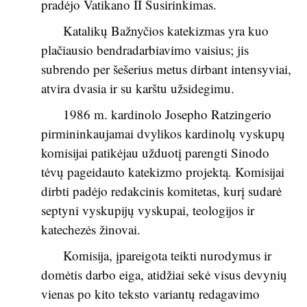
pradėjo Vatikano II Susirinkimas.
Katalikų Bažnyčios katekizmas yra kuo
plačiausio bendradarbiavimo vaisius; jis
subrendo per šešerius metus dirbant intensyviai,
atvira dvasia ir su karštu užsidegimu.
1986 m. kardinolo Josepho Ratzingerio
pirmininkaujamai dvylikos kardinolų vyskupų
komisijai patikėjau užduotį parengti Sinodo
tėvų pageidauto katekizmo projektą. Komisijai
dirbti padėjo redakcinis komitetas, kurį sudarė
septyni vyskupijų vyskupai, teologijos ir
katechezės žinovai.
Komisija, įpareigota teikti nurodymus ir
domėtis darbo eiga, atidžiai sekė visus devynių
vienas po kito teksto variantų redagavimo