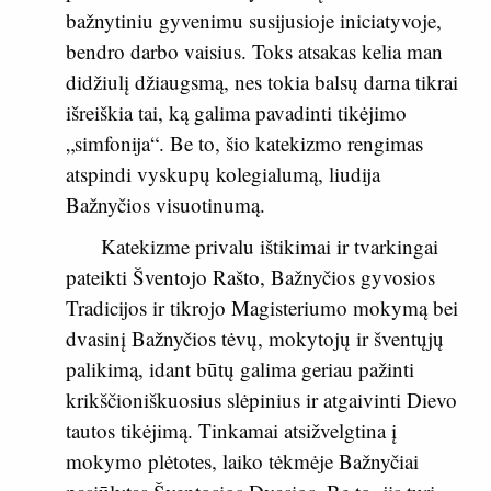
bažnytiniu gyvenimu susijusioje iniciatyvoje,
bendro darbo vaisius. Toks atsakas kelia man
didžiulį džiaugsmą, nes tokia balsų darna tikrai
išreiškia tai, ką galima pavadinti tikėjimo
„simfonija“. Be to, šio katekizmo rengimas
atspindi vyskupų kolegialumą, liudija
Bažnyčios visuotinumą.
Katekizme privalu ištikimai ir tvarkingai
pateikti Šventojo Rašto, Bažnyčios gyvosios
Tradicijos ir tikrojo Magisteriumo mokymą bei
dvasinį Bažnyčios tėvų, mokytojų ir šventųjų
palikimą, idant būtų galima geriau pažinti
krikščioniškuosius slėpinius ir atgaivinti Dievo
tautos tikėjimą. Tinkamai atsižvelgtina į
mokymo plėtotes, laiko tėkmėje Bažnyčiai