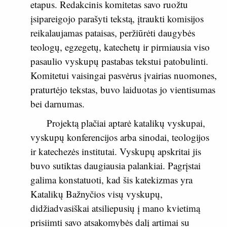
etapus. Redakcinis komitetas savo ruožtu
įsipareigojo parašyti tekstą, įtraukti komisijos
reikalaujamas pataisas, peržiūrėti daugybės
teologų, egzegetų, katechetų ir pirmiausia viso
pasaulio vyskupų pastabas tekstui patobulinti.
Komitetui vaisingai pasvėrus įvairias nuomones,
praturtėjo tekstas, buvo laiduotas jo vientisumas
bei darnumas.
Projektą plačiai aptarė katalikų vyskupai,
vyskupų konferencijos arba sinodai, teologijos
ir katechezės institutai. Vyskupų apskritai jis
buvo sutiktas daugiausia palankiai. Pagrįstai
galima konstatuoti, kad šis katekizmas yra
Katalikų Bažnyčios visų vyskupų,
didžiadvasiškai atsiliepusių į mano kvietimą
prisiimti savo atsakomybės dalį artimai su