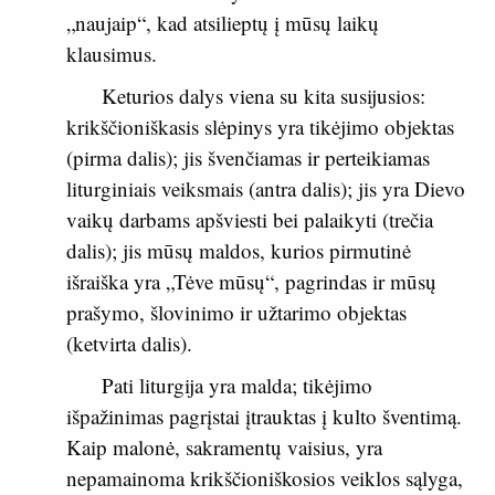
„naujaip“, kad atsilieptų į mūsų laikų
klausimus.
Keturios dalys viena su kita susijusios:
krikščioniškasis slėpinys yra tikėjimo objektas
(
pirma dalis
); jis švenčiamas ir perteikiamas
liturginiais veiksmais (
antra dalis
); jis yra Dievo
vaikų darbams apšviesti bei palaikyti (
trečia
dalis
); jis mūsų maldos, kurios pirmutinė
išraiška yra „Tėve mūsų“, pagrindas ir mūsų
prašymo, šlovinimo ir užtarimo objektas
(
ketvirta dalis
).
Pati liturgija yra malda; tikėjimo
išpažinimas pagrįstai įtrauktas į kulto šventimą.
Kaip malonė, sakramentų vaisius, yra
nepamainoma krikščioniškosios veiklos sąlyga,