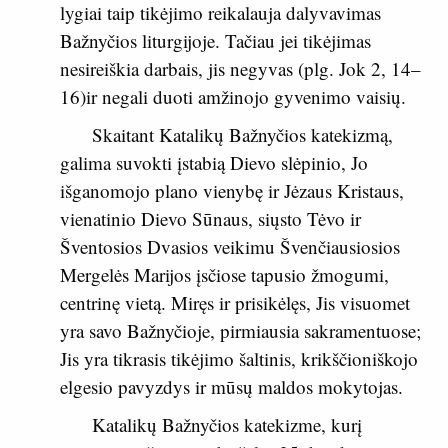
lygiai taip tikėjimo reikalauja dalyvavimas
Bažnyčios liturgijoje. Tačiau jei tikėjimas
nesireiškia darbais, jis negyvas (plg.
Jok 2, 14–
16
)ir negali duoti amžinojo gyvenimo vaisių.
Skaitant Katalikų Bažnyčios katekizmą,
galima suvokti įstabią Dievo slėpinio, Jo
išganomojo plano vienybę ir Jėzaus Kristaus,
vienatinio Dievo Sūnaus, siųsto Tėvo ir
Šventosios Dvasios veikimu Švenčiausiosios
Mergelės Marijos įsčiose tapusio žmogumi,
centrinę vietą. Miręs ir prisikėlęs, Jis visuomet
yra savo Bažnyčioje, pirmiausia sakramentuose;
Jis yra tikrasis tikėjimo šaltinis, krikščioniškojo
elgesio pavyzdys ir mūsų maldos mokytojas.
Katalikų Bažnyčios katekizme, kurį