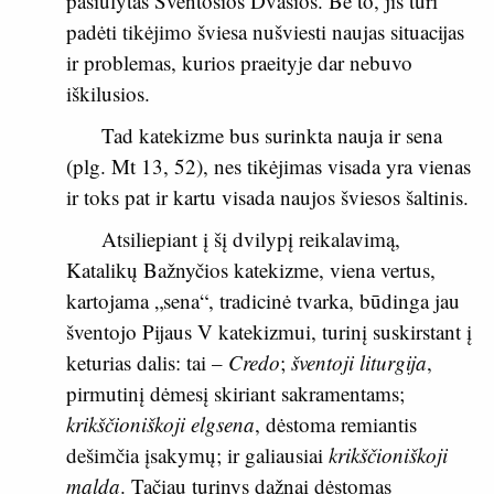
pasiūlytas Šventosios Dvasios. Be to, jis turi
padėti tikėjimo šviesa nušviesti naujas situacijas
ir problemas, kurios praeityje dar nebuvo
iškilusios.
Tad katekizme bus surinkta nauja ir sena
(plg.
Mt 13, 52
), nes tikėjimas visada yra vienas
ir toks pat ir kartu visada naujos šviesos šaltinis.
Atsiliepiant į šį dvilypį reikalavimą,
Katalikų Bažnyčios katekizme, viena vertus,
kartojama „sena“, tradicinė tvarka, būdinga jau
šventojo Pijaus V katekizmui, turinį suskirstant į
keturias dalis: tai –
Credo
;
šventoji liturgija
,
pirmutinį dėmesį skiriant sakramentams;
krikščioniškoji elgsena
, dėstoma remiantis
dešimčia įsakymų; ir galiausiai
krikščioniškoji
malda
. Tačiau turinys dažnai dėstomas