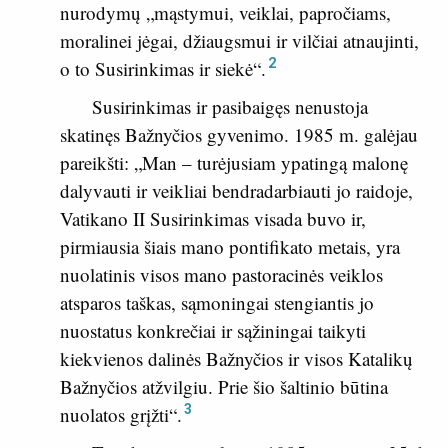
nurodymų „mąstymui, veiklai, papročiams,
moralinei jėgai, džiaugsmui ir vilčiai atnaujinti,
2
o to Susirinkimas ir siekė“.
Susirinkimas ir pasibaigęs nenustoja
skatinęs Bažnyčios gyvenimo. 1985 m. galėjau
pareikšti: „Man – turėjusiam ypatingą malonę
dalyvauti ir veikliai bendradarbiauti jo raidoje,
Vatikano II Susirinkimas visada buvo ir,
pirmiausia šiais mano pontifikato metais, yra
nuolatinis visos mano pastoracinės veiklos
atsparos taškas, sąmoningai stengiantis jo
nuostatus konkrečiai ir sąžiningai taikyti
kiekvienos dalinės Bažnyčios ir visos Katalikų
Bažnyčios atžvilgiu. Prie šio šaltinio būtina
3
nuolatos grįžti“.