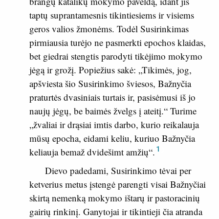
brangų katalikų mokymo paveldą, idant jis
taptų suprantamesnis tikintiesiems ir visiems
geros valios žmonėms. Todėl Susirinkimas
pirmiausia turėjo ne pasmerkti epochos klaidas,
bet giedrai stengtis parodyti tikėjimo mokymo
jėgą ir grožį. Popiežius sakė: „Tikimės, jog,
apšviesta šio Susirinkimo šviesos, Bažnyčia
praturtės dvasiniais turtais ir, pasisėmusi iš jo
naujų jėgų, be baimės žvelgs į ateitį.“ Turime
„žvaliai ir drąsiai imtis darbo, kurio reikalauja
mūsų epocha, eidami keliu, kuriuo Bažnyčia
1
keliauja bemaž dvidešimt amžių“.
Dievo padedami, Susirinkimo tėvai per
ketverius metus įstengė parengti visai Bažnyčiai
skirtą nemenką mokymo ištarų ir pastoracinių
gairių rinkinį. Ganytojai ir tikintieji čia atranda