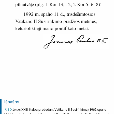
pilnatvėje (plg.
1 Kor 13, 12
;
2 Kor 5, 6–8
)!
1992 m. spalio 11 d., trisdešimtosios
Vatikano II Susirinkimo pradžios metinės,
keturioliktieji mano pontifikato metai.
Išnašos
1
Jonas XXIII
, Kalba pradedant Vatikano II Susirinkimą (1962 spalio