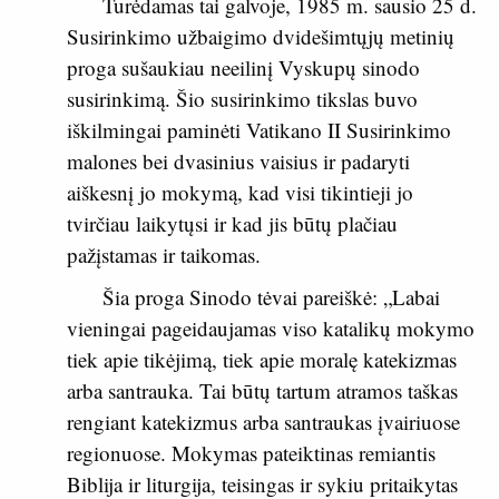
Turėdamas tai galvoje, 1985 m. sausio 25 d.
Susirinkimo užbaigimo dvidešimtųjų metinių
proga sušaukiau neeilinį Vyskupų sinodo
susirinkimą. Šio susirinkimo tikslas buvo
iškilmingai paminėti Vatikano II Susirinkimo
malones bei dvasinius vaisius ir padaryti
aiškesnį jo mokymą, kad visi tikintieji jo
tvirčiau laikytųsi ir kad jis būtų plačiau
pažįstamas ir taikomas.
Šia proga Sinodo tėvai pareiškė: „Labai
vieningai pageidaujamas viso katalikų mokymo
tiek apie tikėjimą, tiek apie moralę katekizmas
arba santrauka. Tai būtų tartum atramos taškas
rengiant katekizmus arba santraukas įvairiuose
regionuose. Mokymas pateiktinas remiantis
Biblija ir liturgija, teisingas ir sykiu pritaikytas