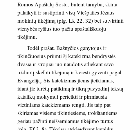
Romos Apaštalų Sostu, būtent tarnyba, skirta
palaikyti ir sustiprinti visų Viešpaties Jėzaus
mokinių tikėjimą (plg.
Lk 22, 32
) bei sutvirtinti
vienybės ryšius tuo pačiu apaštališkuoju
tikėjimu.
Todėl prašau Bažnyčios ganytojus ir
tikinčiuosius priimti šį katekizmą bendrystės
dvasia ir stropiai juo naudotis atliekant savo
užduotį skelbti tikėjimą ir kviesti gyventi pagal
Evangeliją. Šis katekizmas jiems įteikiamas,
idant jie turėtų patikimą ir tikrą pavyzdinį tekstą
katalikų mokymui perteikti ir pirmiausia
vietiniams katekizmams rengti. Jis taip pat
skiriamas visiems tikintiesiems, trokštantiems
geriau pažinti neišsemiamus tikėjimo turtus
(plg.
Ef 3, 8
). Tiksliai atskleidžiant katalikų