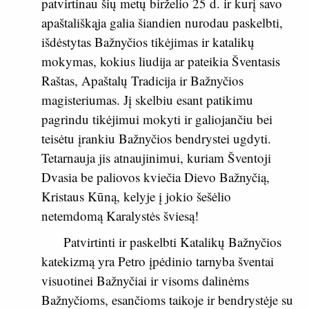
patvirtinau šių metų birželio 25 d. ir kurį savo
apaštališkąja galia šiandien nurodau paskelbti,
išdėstytas Bažnyčios tikėjimas ir katalikų
mokymas, kokius liudija ar pateikia Šventasis
Raštas, Apaštalų Tradicija ir Bažnyčios
magisteriumas. Jį skelbiu esant patikimu
pagrindu tikėjimui mokyti ir galiojančiu bei
teisėtu įrankiu Bažnyčios bendrystei ugdyti.
Tetarnauja jis atnaujinimui, kuriam Šventoji
Dvasia be paliovos kviečia Dievo Bažnyčią,
Kristaus Kūną, kelyje į jokio šešėlio
netemdomą Karalystės šviesą!
Patvirtinti ir paskelbti Katalikų Bažnyčios
katekizmą yra Petro įpėdinio tarnyba šventai
visuotinei Bažnyčiai ir visoms dalinėms
Bažnyčioms, esančioms taikoje ir bendrystėje su