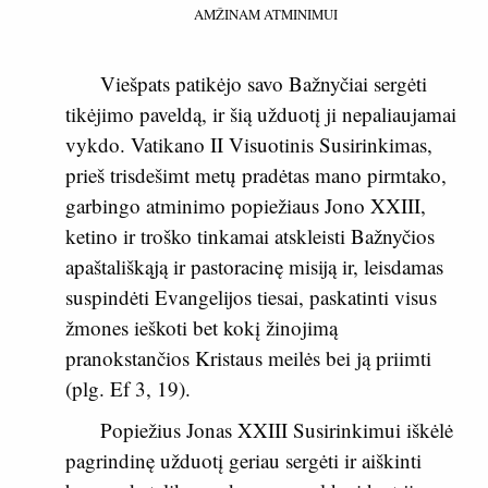
AMŽINAM ATMINIMUI
Viešpats patikėjo savo Bažnyčiai sergėti
tikėjimo paveldą, ir šią užduotį ji nepaliaujamai
vykdo. Vatikano II Visuotinis Susirinkimas,
prieš trisdešimt metų pradėtas mano pirmtako,
garbingo atminimo popiežiaus Jono XXIII,
ketino ir troško tinkamai atskleisti Bažnyčios
apaštališkąją ir pastoracinę misiją ir, leisdamas
suspindėti Evangelijos tiesai, paskatinti visus
žmones ieškoti bet kokį žinojimą
pranokstančios Kristaus meilės bei ją priimti
(plg.
Ef 3, 19
).
Popiežius Jonas XXIII Susirinkimui iškėlė
pagrindinę užduotį geriau sergėti ir aiškinti