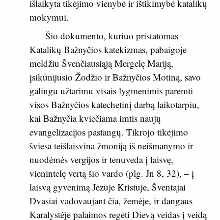
išlaikyta tikėjimo vienybė ir ištikimybė katalikų
mokymui.
Šio dokumento, kuriuo pristatomas
Katalikų Bažnyčios katekizmas, pabaigoje
meldžiu Švenčiausiąją Mergelę Mariją,
įsikūnijusio Žodžio ir Bažnyčios Motiną, savo
galingu užtarimu visais lygmenimis paremti
visos Bažnyčios katechetinį darbą laikotarpiu,
kai Bažnyčia kviečiama imtis naujų
evangelizacijos pastangų. Tikrojo tikėjimo
šviesa teišlaisvina žmoniją iš neišmanymo ir
nuodėmės vergijos ir tenuveda į laisvę,
vienintelę vertą šio vardo (plg.
Jn 8, 32
), – į
laisvą gyvenimą Jėzuje Kristuje, Šventajai
Dvasiai vadovaujant čia, žemėje, ir dangaus
Karalystėje palaimos regėti Dievą veidas į veidą