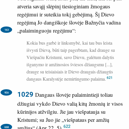
atveria savąjį slėpinį tiesioginiam žmogaus
regėjimui ir suteikia tokį gebėjimą. Šį Dievo
regėjimą Jo dangiškoje šlovėje Bažnyčia vadina
„palaiminguoju regėjimu“:
163
Kokia bus garbė ir linksmybė, kai tau bus leista
išvysti Dievą, būti taip pagerbtam, kad drauge su
Viešpačiu Kristumi, savo Dievu, galėtum dalytis
išganymo ir amžinosios šviesos džiaugsmu [...],
drauge su teisiaisiais ir Dievo draugais džiaugtis
dangaus Karalystėje nemirtingumo palaima.
621
1029
956
Dangaus šlovėje palaimintieji toliau
džiugiai vykdo Dievo valią kitų žmonių ir visos
kūrinijos atžvilgiu. Jie jau viešpatauja su
Kristumi; su Juo jie „viešpataus per amžių
622
amžius“ (
Apr 22, 5
).
668