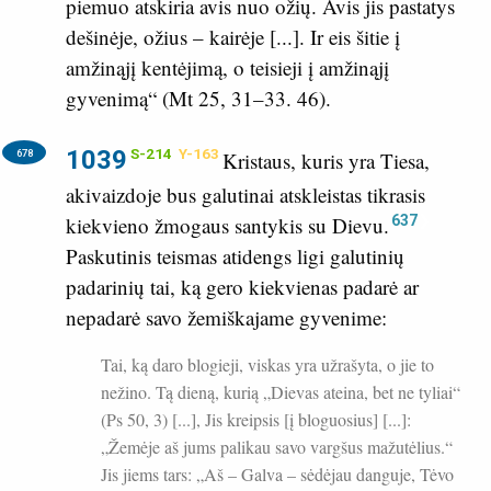
piemuo atskiria avis nuo ožių. Avis jis pastatys
dešinėje, ožius – kairėje [...]. Ir eis šitie į
amžinąjį kentėjimą, o teisieji į amžinąjį
gyvenimą“ (
Mt 25, 31–33. 46
).
1039
S-214
Y-163
678
Kristaus, kuris yra Tiesa,
akivaizdoje bus galutinai atskleistas tikrasis
637
kiekvieno žmogaus santykis su Dievu.
Paskutinis teismas atidengs ligi galutinių
padarinių tai, ką gero kiekvienas padarė ar
nepadarė savo žemiškajame gyvenime:
Tai, ką daro blogieji, viskas yra užrašyta, o jie to
nežino. Tą dieną, kurią „Dievas ateina, bet ne tyliai“
(
Ps 50, 3
) [...], Jis kreipsis [į bloguosius] [...]:
„Žemėje aš jums palikau savo vargšus mažutėlius.“
Jis jiems tars: „Aš – Galva – sėdėjau danguje, Tėvo