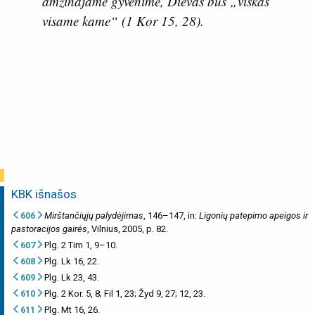
amžinajame gyvenime, Dievas bus „viskas
visame kame“ (
1 Kor 15, 28
).
KBK išnašos
606
Mirštančiųjų palydėjimas
, 146–147, in:
Ligonių patepimo apeigos ir
pastoracijos gairės
, Vilnius, 2005, p. 82.
607
Plg. 2 Tim 1, 9–10.
608
Plg. Lk 16, 22.
609
Plg. Lk 23, 43.
610
Plg. 2 Kor. 5, 8; Fil 1, 23; Žyd 9, 27; 12, 23.
611
Plg. Mt 16, 26.