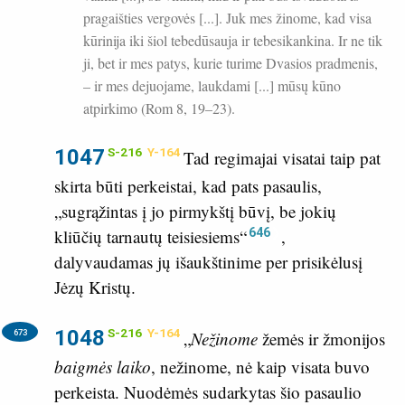
pragaišties vergovės [...]. Juk mes žinome, kad visa
kūrinija iki šiol tebedūsauja ir tebesikankina. Ir ne tik
ji, bet ir mes patys, kurie turime Dvasios pradmenis,
– ir mes dejuojame, laukdami [...] mūsų kūno
atpirkimo (
Rom 8, 19–23
).
1047
S-216
Y-164
Tad regimajai visatai taip pat
skirta būti perkeistai, kad pats pasaulis,
„sugrąžintas į jo pirmykštį būvį, be jokių
646
kliūčių tarnautų teisiesiems“
,
dalyvaudamas jų išaukštinime per prisikėlusį
Jėzų Kristų.
1048
S-216
Y-164
673
„
Nežinome
žemės ir žmonijos
baigmės laiko
, nežinome, nė kaip visata buvo
perkeista. Nuodėmės sudarkytas šio pasaulio