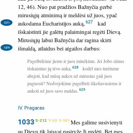
12, 46
). Nuo pat pradžios Bažnyčia gerbė
mirusiųjų atminimą ir meldėsi už juos, ypač
627
aukodama Eucharistijos auką,
kad
1371
išskaistinti jie galėtų palaimingai regėti Dievą.
Mirusiųjų labui Bažnyčia dar ragina skirti
išmaldą, atlaidus bei atgailos darbus:
1479
Pagelbėkime jiems ir juos minėkime. Jei Jobo sūnus
išskaistino jų tėvo auka,
628
kodėl mes turėtume
abejoti, kad mūsų aukos už mirusius gali juos
paguosti? Nedvejokime pagelbėti iškeliavusiems ir
aukoti už juos savo maldas.
629
IV. Pragaras
1033
S-212
Y-53
Y-161
Mes galime susivienyti
su Dievu tik laisvai pasiryžę Jį mylėti. Bet mes