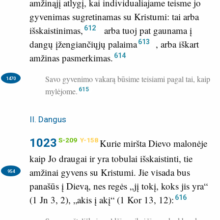
amžinąjį atlygį, kai individualiajame teisme jo
gyvenimas sugretinamas su Kristumi: tai arba
612
išskaistinimas,
arba tuoj pat gaunama į
613
dangų įžengiančiųjų palaima
, arba iškart
614
amžinas pasmerkimas.
Savo gyvenimo vakarą būsime teisiami pagal tai, kaip
1470
mylėjome.
615
II. Dangus
1023
S-209
Y-158
Kurie miršta Dievo malonėje
kaip Jo draugai ir yra tobulai išskaistinti, tie
amžinai gyvens su Kristumi.
Jie visada bus
954
panašūs į Dievą, nes regės „jį tokį, koks jis yra“
616
(
1 Jn 3, 2
), „akis į akį“ (
1 Kor 13, 12
):