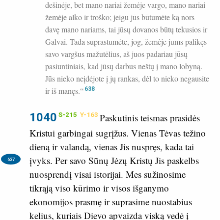
dešinėje, bet mano nariai žemėje vargo, mano nariai
žemėje alko ir troško; jeigu jūs būtumėte ką nors
davę mano nariams, tai jūsų dovanos būtų tekusios ir
Galvai. Tada suprastumėte, jog, žemėje jums palikęs
savo vargšus mažutėlius, aš juos padariau jūsų
pasiuntiniais, kad jūsų darbus neštų į mano lobyną.
Jūs nieko neįdėjote į jų rankas, dėl to nieko negausite
ir iš manęs.“
638
1040
S-215
Y-163
Paskutinis teismas prasidės
Kristui garbingai sugrįžus. Vienas Tėvas težino
dieną ir valandą, vienas Jis nuspręs, kada tai
įvyks.
Per savo Sūnų Jėzų Kristų Jis paskelbs
637
nuosprendį visai istorijai. Mes sužinosime
tikrąją viso kūrimo ir visos išganymo
ekonomijos prasmę ir suprasime nuostabius
kelius, kuriais Dievo apvaizda viską vedė į