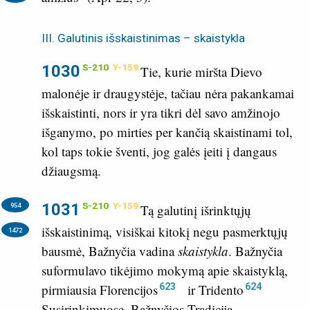
III. Galutinis išskaistinimas – skaistykla
1030
S-210
Y-159
Tie, kurie miršta Dievo
malonėje ir draugystėje, tačiau nėra pakankamai
išskaistinti, nors ir yra tikri dėl savo amžinojo
išganymo, po mirties per kančią skaistinami tol,
kol taps tokie šventi, jog galės įeiti į dangaus
džiaugsmą.
1031
S-210
Y-159
954
Tą galutinį išrinktųjų
išskaistinimą, visiškai kitokį negu pasmerktųjų
1472
bausmė, Bažnyčia vadina
skaistykla
. Bažnyčia
suformulavo tikėjimo mokymą apie skaistyklą,
623
624
pirmiausia Florencijos
ir Tridento
Susirinkimuose. Bažnyčios Tradicija,