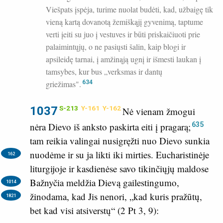
Viešpats įspėja, turime nuolat budėti, kad, užbaigę tik
vieną kartą dovanotą žemiškąjį gyvenimą, taptume
verti įeiti su juo į vestuves ir būti priskaičiuoti prie
palaimintųjų, o ne pasiųsti šalin, kaip blogi ir
apsileidę tarnai, į amžinąją ugnį ir išmesti laukan į
tamsybes, kur bus „verksmas ir dantų
griežimas".
634
1037
S-213
Y-161
Y-162
Nė vienam žmogui
635
nėra Dievo iš anksto paskirta eiti į pragarą;
tam reikia valingai nusigręžti nuo Dievo sunkia
nuodėme ir su ja likti iki mirties.
Eucharistinėje
162
liturgijoje ir kasdienėse savo tikinčiųjų maldose
Bažnyčia meldžia Dievą gailestingumo,
1014
žinodama, kad Jis nenori, „kad kuris pražūtų,
1821
bet kad visi atsiverstų“ (
2 Pt 3, 9
):