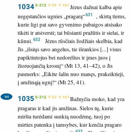
1034
S-212
Y-53
Y-161
Jėzus dažnai kalba apie
631
negęstančios ugnies „pragarą“
, skirtą tiems,
kurie ligi pat savo gyvenimo pabaigos atsisako
tikėti ir atsiversti; tai būsianti pražūtis ir sielai, ir
632
kūnui.
Jėzus rūsčiais žodžiais skelbia, kad
Jis „išsiųs savo angelus, tie išrankios [...] visus
papiktintojus bei nedorėlius ir įmes juos į
žioruojančią krosnį“ (
Mt 13, 41–42
), o Jis
pasmerks: „Eikite šalin nuo manęs, prakeiktieji,
į amžinąją ugnį!“ (
Mt 25, 41
).
1035
S-212
Y-53
Y-161
393
Bažnyčia moko, kad yra
pragaras ir kad jis amžinas. Sielos tų, kurie
miršta turėdami sunkią nuodėmę, tuoj po
mirties patenka į tamsybes, kur kenčia pragaro
633