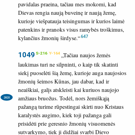
pavidalas praeina, tačiau mes mokomi, kad
Dievas rengia naują buveinę ir naują žemę,
kurioje viešpatauja teisingumas ir kurios laimė
patenkins ir pranoks visus ramybės troškimus,
647
kylančius žmonių širdyse.“
1049
S-216
Y-164
„Tačiau naujos žemės
laukimas turi ne silpninti, o kaip tik skatinti
siekį puoselėti šią žemę, kurioje auga naujosios
žmonių šeimos Kūnas, jau dabar, kad ir
neaiškiai, galįs atskleisti kai kuriuos naujojo
amžiaus bruožus.
Todėl, nors žemiškąją
2820
pažangą turime rūpestingai skirti nuo Kristaus
karalystės augimo, kiek toji pažanga gali
prisidėti prie geresnio žmonių visuomenės
sutvarkymo, tiek ji didžiai svarbi Dievo