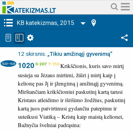
KB katekizmas, 2015
12 skirsnis
.
„Tikiu amžinąjį gyvenimą“
1020
S-207
Y-156
1523—1525
Krikščionis, kuris savo mirtį
susieja su Jėzaus mirtimi, žiūri į mirtį kaip į
kelionę pas Jį ir įžengimą į amžinąjį gyvenimą.
Mirštančiam krikščioniui paskutinį kartą tarusi
Kristaus atleidimo ir išrišimo žodžius, paskutinį
kartą juos patvirtinusi gydančiu patepimu ir
suteikusi Viatiką – Kristų kaip maistą kelionei,
Bažnyčia švelniai padrąsina: