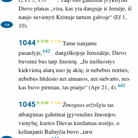
Dievo planas „visa, kas yra danguje ir žemėje, iš
naujo suvienyti Kristuje tartum galvoje“ (
Ef 1,
10
).
518
1044
S-216
Y-164
Tame naujame
642
pasaulyje,
dangiškojoje Jeruzalėje, Dievo
buveinė bus tarp žmonių. „Jis nušluostys
kiekvieną ašarą nuo jų akių; ir nebebus mirties,
nebebus liūdesio nei aimanos, nei sielvarto, nes
643
kas buvo pirmiau, tas praėjo“ (
Apr 21, 4
).
1045
S-216
Y-164
Žmogaus atžvilgiu
tas
atbaigimas galutinai įgyvendins žmonijos
vienybę, kurios Dievas kurdamas norėjo, o
keliaujanti Bažnyčia buvo „tarsi