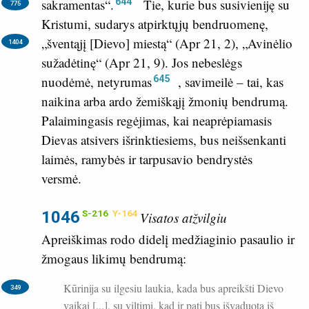
644
sakramentas“.
Tie, kurie bus susivieniję su
775
Kristumi, sudarys atpirktųjų bendruomenę,
„šventąjį [Dievo] miestą“ (
Apr 21, 2
),
„Avinėlio
1404
sužadėtinę“ (
Apr 21, 9
). Jos nebeslėgs
645
nuodėmė, netyrumas
, savimeilė – tai, kas
naikina arba ardo žemiškąjį žmonių bendrumą.
Palaimingasis regėjimas, kai neaprėpiamasis
Dievas atsivers išrinktiesiems, bus neišsenkanti
laimės, ramybės ir tarpusavio bendrystės
versmė.
1046
S-216
Y-164
Visatos atžvilgiu
Apreiškimas rodo didelį medžiaginio pasaulio ir
žmogaus likimų bendrumą:
Kūrinija su ilgesiu laukia, kada bus apreikšti Dievo
349
vaikai [...], su viltimi, kad ir pati bus išvaduota iš