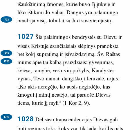
išaukštinimą žmones, kurie buvo Jį įtikėję ir
liko ištikimi Jo valiai. Dangus yra palaiminga
bendrija visų, tobulai su Juo susivienijusių.
793
1027
Šis palaimingos bendrystės su Dievu ir
visais Kristuje esančiaisiais slėpinys pranoksta
bet kokį supratimą ir įsivaizdavimą.
Šv. Raštas
959
mums apie tai kalba įvaizdžiais: gyvenimas,
1720
šviesa, ramybė, vestuvių pokylis, Karalystės
vynas, Tėvo namai, dangiškoji Jeruzalė, rojus:
„Ko akis neregėjo, ko ausis negirdėjo, kas
žmogui į mintį neatėjo, tai paruošė Dievas
tiems, kurie jį myli“ (
1 Kor 2, 9
).
1028
1722
Dėl savo transcendencijos Dievas gali
būti regimas toks, koks yra, tik tada, kai Jis pats