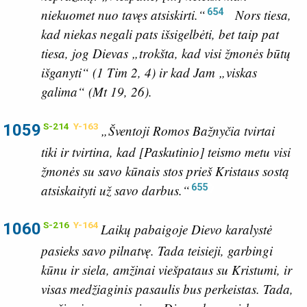
654
niekuomet nuo tavęs atsiskirti.“
Nors tiesa,
kad niekas negali pats išsigelbėti, bet taip pat
tiesa, jog Dievas „trokšta, kad visi žmonės būtų
išganyti“ (
1 Tim 2, 4
) ir kad Jam „viskas
galima“ (
Mt 19, 26
).
1059
S-214
Y-163
„Šventoji Romos Bažnyčia tvirtai
tiki ir tvirtina, kad [Paskutinio] teismo metu visi
žmonės su savo kūnais stos prieš Kristaus sostą
655
atsiskaityti už savo darbus.“
1060
S-216
Y-164
Laikų pabaigoje Dievo karalystė
pasieks savo pilnatvę. Tada teisieji, garbingi
kūnu ir siela, amžinai viešpataus su Kristumi, ir
visas medžiaginis pasaulis bus perkeistas. Tada,