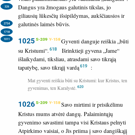
Dangus yra žmogaus galutinis tikslas, jo
326
giliausių lūkesčių išsipildymas, aukščiausios ir
galutinės laimės būvis.
2734
1718
1025
S-209
Y-158
1011
Gyventi danguje reiškia „būti
618
su Kristumi“.
Išrinktieji gyvena „Jame“
išlaikydami, tiksliau, atrasdami savo tikrąją
619
tapatybę, savo tikrąjį vardą
:
Mat gyventi reiškia būti su Kristumi: kur Kristus, ten
gyvenimas, ten Karalystė.
620
1026
S-209
Y-158
Savo mirtimi ir prisikėlimu
Kristus mums atvėrė dangų. Palaimintųjų
gyvenimo savastimi tampa visi Kristaus pelnyti
Atpirkimo vaisiai, o Jis priima į savo dangiškąjį