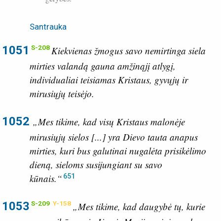
Santrauka
1051
S-208
Kiekvienas žmogus savo nemirtinga siela
mirties valandą gauna amžinąjį atlygį,
individualiai teisiamas Kristaus, gyvųjų ir
mirusiųjų teisėjo.
1052
„Mes tikime, kad visų Kristaus malonėje
mirusiųjų sielos [...] yra Dievo tauta anapus
mirties, kuri bus galutinai nugalėta prisikėlimo
dieną, sieloms susijungiant su savo
651
kūnais.“
1053
S-209
Y-158
„Mes tikime, kad daugybė tų, kurie