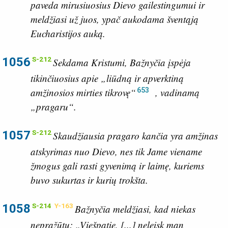
paveda mirusiuosius Dievo gailestingumui ir
meldžiasi už juos, ypač aukodama šventąją
Eucharistijos auką.
1056
S-212
Sekdama Kristumi, Bažnyčia įspėja
tikinčiuosius apie „liūdną ir apverktiną
653
amžinosios mirties tikrovę“
, vadinamą
„pragaru“.
1057
S-212
Skaudžiausia pragaro kančia yra amžinas
atskyrimas nuo Dievo, nes tik Jame viename
žmogus gali rasti gyvenimą ir laimę, kuriems
buvo sukurtas ir kurių trokšta.
1058
S-214
Y-163
Bažnyčia meldžiasi, kad niekas
nepražūtų: „Viešpatie, [...] neleisk man