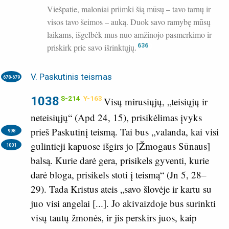
Viešpatie, maloniai priimki šią mūsų – tavo tarnų ir
visos tavo šeimos – auką. Duok savo ramybę mūsų
laikams, išgelbėk mus nuo amžinojo pasmerkimo ir
priskirk prie savo išrinktųjų.
636
V. Paskutinis teismas
678-679
1038
S-214
Y-163
Visų mirusiųjų, „teisiųjų ir
neteisiųjų“ (
Apd 24, 15
), prisikėlimas įvyks
prieš Paskutinį teismą.
Tai bus „valanda, kai visi
998
gulintieji kapuose išgirs jo [Žmogaus Sūnaus]
1001
balsą. Kurie darė gera, prisikels gyventi, kurie
darė bloga, prisikels stoti į teismą“ (
Jn 5, 28–
29
). Tada Kristus ateis „savo šlovėje ir kartu su
juo visi angelai [...]. Jo akivaizdoje bus surinkti
visų tautų žmonės, ir jis perskirs juos, kaip