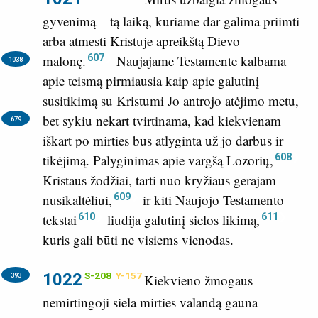
gyvenimą – tą laiką, kuriame dar galima priimti
arba atmesti Kristuje apreikštą Dievo
607
malonę.
Naujajame Testamente kalbama
1038
apie teismą pirmiausia kaip apie galutinį
susitikimą su Kristumi Jo antrojo atėjimo metu,
bet sykiu nekart tvirtinama,
kad kiekvienam
679
iškart po mirties bus atlyginta už jo darbus ir
608
tikėjimą. Palyginimas apie vargšą Lozorių,
Kristaus žodžiai, tarti nuo kryžiaus gerajam
609
nusikaltėliui,
ir kiti Naujojo Testamento
610
611
tekstai
liudija galutinį sielos likimą,
kuris gali būti ne visiems vienodas.
1022
S-208
Y-157
393
Kiekvieno žmogaus
nemirtingoji siela mirties valandą gauna