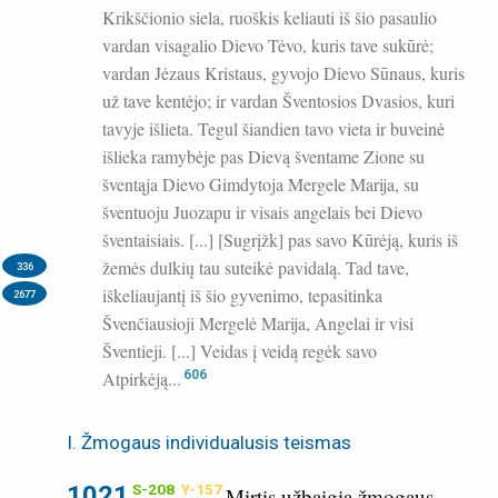
Krikščionio siela, ruoškis keliauti iš šio pasaulio
vardan visagalio Dievo Tėvo, kuris tave sukūrė;
vardan Jėzaus Kristaus, gyvojo Dievo Sūnaus, kuris
už tave kentėjo; ir vardan Šventosios Dvasios, kuri
tavyje išlieta. Tegul šiandien tavo vieta ir buveinė
išlieka ramybėje pas Dievą šventame Zione su
šventąja Dievo Gimdytoja Mergele Marija, su
šventuoju Juozapu ir visais angelais bei Dievo
šventaisiais. [...] [Sugrįžk] pas savo Kūrėją, kuris iš
žemės dulkių tau suteikė pavidalą.
Tad tave,
336
iškeliaujantį iš šio gyvenimo, tepasitinka
2677
Švenčiausioji Mergelė Marija, Angelai ir visi
Šventieji. [...] Veidas į veidą regėk savo
Atpirkėją...
606
I. Žmogaus individualusis teismas
1021
S-208
Y-157
Mirtis užbaigia žmogaus