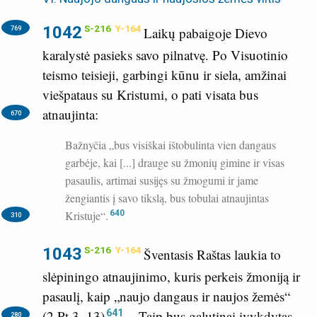
1042
S-216
Y-164
769
Laikų pabaigoje Dievo
karalystė pasieks savo pilnatvę. Po Visuotinio
teismo teisieji, garbingi kūnu ir siela, amžinai
viešpataus su Kristumi, o pati visata bus
atnaujinta:
670
Bažnyčia „bus visiškai ištobulinta vien dangaus
garbėje, kai [...] drauge su žmonių gimine ir visas
pasaulis, artimai susijęs su žmogumi ir jame
žengiantis į savo tikslą, bus tobulai atnaujintas
Kristuje“.
640
310
1043
S-216
Y-164
Šventasis Raštas laukia to
slėpiningo atnaujinimo, kuris perkeis žmoniją ir
pasaulį, kaip „naujo dangaus ir naujos žemės“
641
(
2 Pt 3, 13
)
.
Taip bus galutinai įvykdytas
280