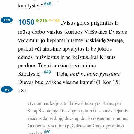
648
karalystei.“
1050
S-216
Y-164
1709
„Visus gerus prigimties ir
mūsų darbo vaisius, kuriuos Viešpaties Dvasios
vedami ir jo liepiami būsime paskleidę žemėje,
paskui vėl atrasime apvalytus ir be jokios
dėmės, nušviestus ir perkeistus, kai Kristus
perduos Tėvui amžiną ir visuotinę
649
Karalystę.“
Tada,
amžinajame gyvenime
,
Dievas bus „viskas visame kame“ (
1 Kor 15,
28
):
260
Gyvenimas kaip pati tikrovė ir tiesa yra Tėvas, per
Sūnų Šventojoje Dvasioje tarytum iš versmės liejantis
visiems dangiškųjų dovanų; dėl Jo dosnumo ir mums,
žmonėms, yra tvirtai pažadėtos amžinojo gyvenimo
gėrybės.
650