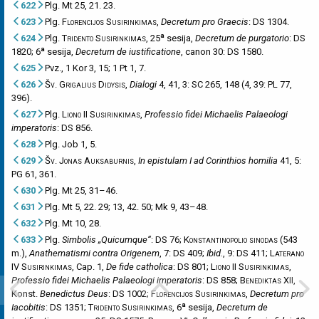
622
Plg. Mt 25, 21. 23.
623
Plg.
Florencijos Susirinkimas
,
Decretum pro Graecis
: DS 1304.
a
624
Plg.
Tridento Susirinkimas
, 25
sesija,
Decretum de purgatorio
: DS
a
1820; 6
sesija,
Decretum de iustificatione
, canon 30: DS 1580.
625
Pvz., 1 Kor 3, 15; 1 Pt 1, 7.
626
Šv. Grigalius Didysis
,
Dialogi
4, 41, 3: SC 265, 148 (4, 39: PL 77,
396).
627
Plg.
Liono II Susirinkimas
,
Professio fidei Michaelis Palaeologi
imperatoris
: DS 856.
628
Plg. Job 1, 5.
629
Šv. Jonas Auksaburnis
,
In epistulam I ad Corinthios homilia
41, 5:
PG 61, 361.
630
Plg. Mt 25, 31–46.
631
Plg. Mt 5, 22. 29; 13, 42. 50; Mk 9, 43–48.
632
Plg. Mt 10, 28.
633
Plg.
Simbolis „Quicumque“
: DS 76;
Konstantinopolio sinodas
(543
m.),
Anathematismi contra Origenem
, 7: DS 409;
Ibid.
, 9: DS 411;
Laterano
IV Susirinkimas
, Cap. 1,
De fide catholica
: DS 801;
Liono II Susirinkimas
,
Professio fidei Michaelis Palaeologi imperatoris
: DS 858;
Benediktas XII
,
Konst.
Benedictus Deus
: DS 1002;
Florencijos Susirinkimas
,
Decretum pro
a
Iacobitis
: DS 1351;
Tridento Susirinkimas
, 6
sesija,
Decretum de