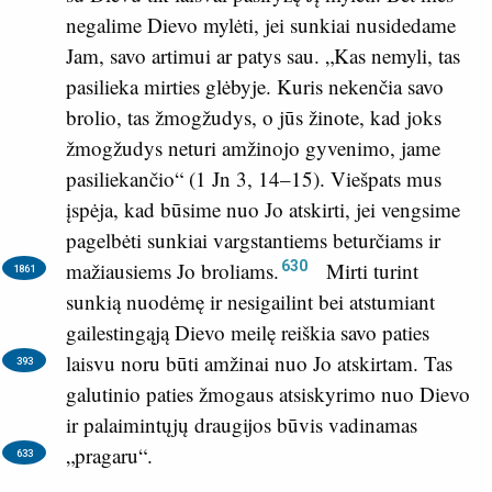
negalime Dievo mylėti, jei sunkiai nusidedame
Jam, savo artimui ar patys sau. „Kas nemyli, tas
pasilieka mirties glėbyje. Kuris nekenčia savo
brolio, tas žmogžudys, o jūs žinote, kad joks
žmogžudys neturi amžinojo gyvenimo, jame
pasiliekančio“ (
1 Jn 3, 14–15
). Viešpats mus
įspėja, kad būsime nuo Jo atskirti, jei vengsime
pagelbėti sunkiai vargstantiems beturčiams ir
630
mažiausiems Jo broliams.
Mirti turint
1861
sunkią nuodėmę ir nesigailint bei atstumiant
gailestingąją Dievo meilę reiškia savo paties
laisvu noru būti amžinai nuo Jo atskirtam.
Tas
393
galutinio paties žmogaus atsiskyrimo nuo Dievo
ir palaimintųjų draugijos būvis vadinamas
„pragaru“.
633