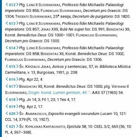
612
Plg.
Liono II Susirinkimas
,
Professio fidei Michaelis Palaeologi
imperatoris
: DS 856;
Florencijos Susirinkimas
,
Decretum pro Graecis
: DS
a
1304;
Tridento Susirinkimas
, 25
sesija,
Decretum de purgatorio
: DS 1820.
613
Plg.
Liono II Susirinkimas
,
Professio fidei Michaelis Palaeologi
imperatoris
: DS 857;
Jonas XXII
, Bulė
Ne super his
: DS 991;
Benediktas XII
,
Konst.
Benedictus Deus
: DS 1000–1001;
Florencijos Susirinkimas
,
Decretum pro Graecis
: DS 1305.
614
Plg.
Liono II Susirinkimas
,
Professio fidei Michaelis Palaeologi
imperatoris
: DS 858;
Benediktas XII
, Konst.
Benedictus Deus
: DS 1002;
Florencijos Susirinkimas
,
Decretum pro Graecis
: DS 1306.
615
Šv. Kryžiaus Jonas
,
Avisos y sentencias
, 57, in:
Biblioteca Mística
Carmelitana
, v. 13, Burgosas, 1931, p. 238.
616
Plg. Apr 22, 4.
617
Benediktas XII
, Konst.
Benedictus Deus
: DS 1000; plg.
Vatikano II
Susirinkimas
,
Dogm. konst.
Lumen gentium
, 49
: AAS 57 (1965) 54.
618
Plg. Jn 14, 3; Fil 1, 23; 1 Tes 4, 17.
619
Plg. Apr 2, 17.
620
Šv. Ambraziejus
,
Expositio evangelii secundum Lucam
10, 121:
CCL 14, 379 (PL 15, 1927).
621
Šv. Kiprijonas Kartaginietis
,
Epistula
58, 10: CSEL 3/2, 665 (56, 10:
PL 4, 367–368).