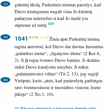
galutinį tikslą.
Paskutinis teismas parodys, kad
314
Dievo teisingumas nugali visas Jo kūrinių
padarytas neteisybes ir kad Jo meilė yra
639
stipresnė už mirtį.
1041
S-214
Y-163
1432
Žinia apie Paskutinį teismą
ragina atsiversti, kol Dievo dar duotas žmonėms
„palankus metas“, „išganymo diena“ (
2 Kor 6,
2
). Ji įkvepia šventos Dievo baimės. Ji skatina
siekti Dievo karalystės teisybės. Ji teikia
„palaimintosios vilties“ (
Tit 2, 13
), jog sugrįš
Viešpats,
kuris „ateis, kad pasirodytų garbingas
2854
savo šventuosiuose ir nuostabus visuose, kurie
įtikėjo“ (
2 Tes 1, 10
).
VI. Naujojo dangaus ir naujosios žemės viltis