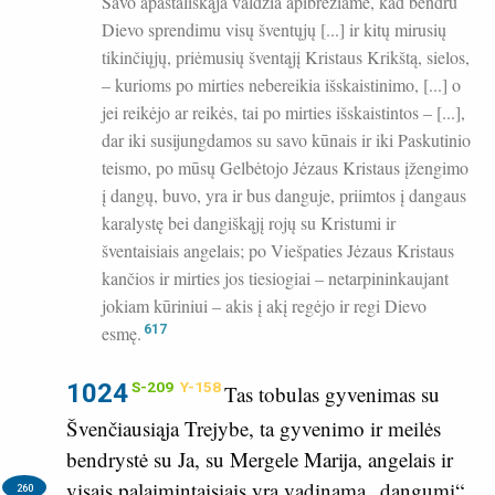
Savo apaštališkąja valdžia apibrėžiame, kad bendru
Dievo sprendimu visų šventųjų [...] ir kitų mirusių
tikinčiųjų, priėmusių šventąjį Kristaus Krikštą, sielos,
– kurioms po mirties nebereikia išskaistinimo, [...] o
jei reikėjo ar reikės, tai po mirties išskaistintos – [...],
dar iki susijungdamos su savo kūnais ir iki Paskutinio
teismo, po mūsų Gelbėtojo Jėzaus Kristaus įžengimo
į dangų, buvo, yra ir bus danguje, priimtos į dangaus
karalystę bei dangiškąjį rojų su Kristumi ir
šventaisiais angelais; po Viešpaties Jėzaus Kristaus
kančios ir mirties jos tiesiogiai – netarpininkaujant
jokiam kūriniui – akis į akį regėjo ir regi Dievo
esmę.
617
1024
S-209
Y-158
Tas tobulas gyvenimas su
Švenčiausiąja Trejybe, ta gyvenimo ir meilės
bendrystė su Ja, su Mergele Marija, angelais ir
visais palaimintaisiais yra vadinama „dangumi“.
260