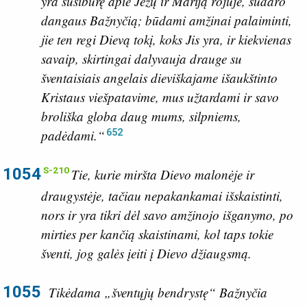
yra susibūrę apie Jėzų ir Mariją rojuje, sudaro
dangaus Bažnyčią; būdami amžinai palaiminti,
jie ten regi Dievą tokį, koks Jis yra, ir kiekvienas
savaip, skirtingai dalyvauja drauge su
šventaisiais angelais dieviškajame išaukštinto
Kristaus viešpatavime, mus užtardami ir savo
broliška globa daug mums, silpniems,
652
padėdami.“
1054
S-210
Tie, kurie miršta Dievo malonėje ir
draugystėje, tačiau nepakankamai išskaistinti,
nors ir yra tikri dėl savo amžinojo išganymo, po
mirties per kančią skaistinami, kol taps tokie
šventi, jog galės įeiti į Dievo džiaugsmą.
1055
Tikėdama „šventųjų bendrystę“ Bažnyčia