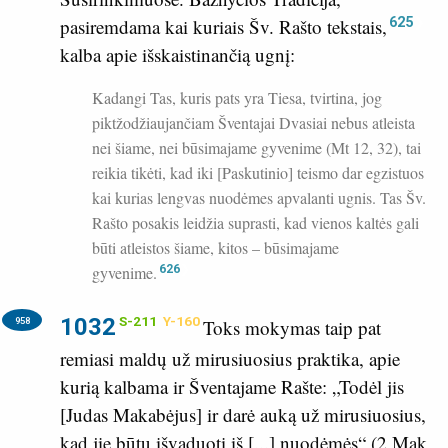
625
pasiremdama kai kuriais Šv. Rašto tekstais,
kalba apie išskaistinančią ugnį:
Kadangi Tas, kuris pats yra Tiesa, tvirtina, jog
piktžodžiaujančiam Šventajai Dvasiai nebus atleista
nei šiame, nei būsimajame gyvenime (
Mt 12, 32
), tai
reikia tikėti, kad iki [Paskutinio] teismo dar egzistuos
kai kurias lengvas nuodėmes apvalanti ugnis. Tas Šv.
Rašto posakis leidžia suprasti, kad vienos kaltės gali
būti atleistos šiame, kitos – būsimajame
gyvenime.
626
1032
S-211
Y-160
958
Toks mokymas taip pat
remiasi maldų už mirusiuosius praktika, apie
kurią kalbama ir Šventajame Rašte: „Todėl jis
[Judas Makabėjus] ir darė auką už mirusiuosius,
kad jie būtų išvaduoti iš [...] nuodėmės“ (
2 Mak