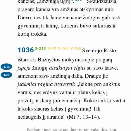
kančias, „amžinąją ugnį“.
Skaudžiausia
pragaro kančia yra amžinas atskyrimas nuo
Dievo, nes tik Jame viename žmogus gali rasti
gyvenimą ir laimę, kuriems buvo sukurtas ir
kurių trokšta.
1036
S-213
Y-53
Y-161
Y-162
Šventojo Rašto
ištaros ir Bažnyčios mokymas apie pragarą
įspėja
žmogų
atsakingai elgtis
su savo laisve,
1734
atmenant savo amžinąją dalią.
Drauge jie
1428
įsakmiai ragina atsiversti
: „Įeikite pro ankštus
vartus, nes erdvūs vartai ir platus kelias į
pražūtį, ir daug juo einančių. Kokie ankšti vartai
ir koks siauras kelias į gyvenimą! Tik
nedaugelis jį atranda“ (
Mt 7, 13–14
).
Kadangi nežinome nei dienos, nei valandos, kaip