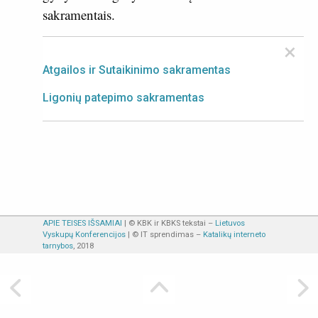
sakramentais.
×
Atgailos ir Sutaikinimo sakramentas
Ligonių patepimo sakramentas
APIE TEISES IŠSAMIAI
| © KBK ir KBKS tekstai –
Lietuvos
Vyskupų Konferencijos
| © IT sprendimas –
Katalikų interneto
tarnybos
, 2018