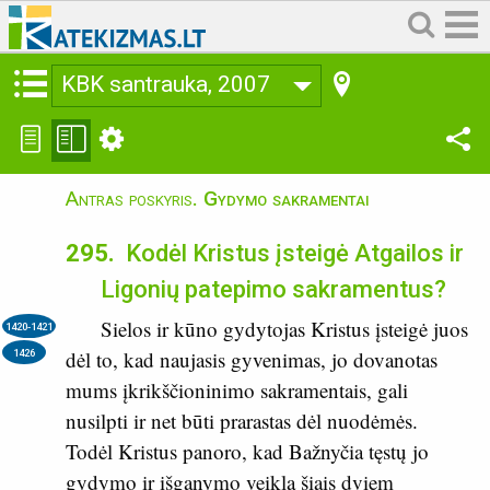
KBK santrauka, 2007
Antras poskyris
. Gydymo sakramentai
295.
Kodėl Kristus įsteigė Atgailos ir
Ligonių patepimo sakramentus?
Sielos ir kūno gydytojas Kristus įsteigė juos
1420-1421
dėl to, kad naujasis gyvenimas, jo dovanotas
1426
mums įkrikščioninimo sakramentais, gali
nusilpti ir net būti prarastas dėl nuodėmės.
Todėl Kristus panoro, kad Bažnyčia tęstų jo
gydymo ir išganymo veiklą šiais dviem