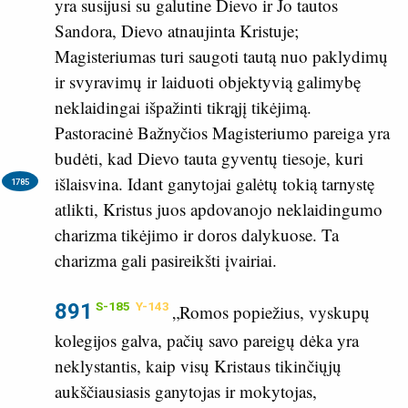
yra susijusi su galutine Dievo ir Jo tautos
Sandora, Dievo atnaujinta Kristuje;
Magisteriumas turi saugoti tautą nuo paklydimų
ir svyravimų ir laiduoti objektyvią galimybę
neklaidingai išpažinti tikrąjį tikėjimą.
Pastoracinė Bažnyčios Magisteriumo pareiga yra
budėti, kad Dievo tauta gyventų tiesoje, kuri
išlaisvina.
Idant ganytojai galėtų tokią tarnystę
1785
atlikti, Kristus juos apdovanojo neklaidingumo
charizma tikėjimo ir doros dalykuose. Ta
charizma gali pasireikšti įvairiai.
891
S-185
Y-143
„Romos popiežius, vyskupų
kolegijos galva, pačių savo pareigų dėka yra
neklystantis, kaip visų Kristaus tikinčiųjų
aukščiausiasis ganytojas ir mokytojas,