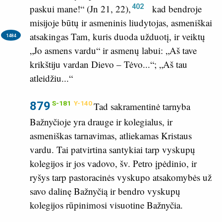
402
paskui mane!“ (
Jn 21, 22
),
kad bendroje
misijoje būtų ir asmeninis liudytojas, asmeniškai
atsakingas Tam, kuris duoda užduotį, ir veiktų
1484
„Jo asmens vardu“ ir asmenų labui: „Aš tave
krikštiju vardan Dievo – Tėvo...“; „Aš tau
atleidžiu...“
879
S-181
Y-140
Tad sakramentinė tarnyba
Bažnyčioje yra drauge ir kolegialus, ir
asmeniškas tarnavimas, atliekamas Kristaus
vardu. Tai patvirtina santykiai tarp vyskupų
kolegijos ir jos vadovo, šv. Petro įpėdinio, ir
ryšys tarp pastoracinės vyskupo atsakomybės už
savo dalinę Bažnyčią ir bendro vyskupų
kolegijos rūpinimosi visuotine Bažnyčia.