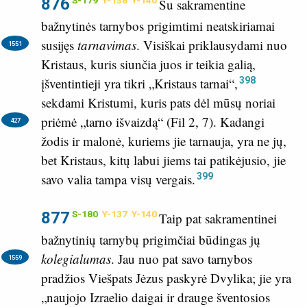
876
S-179
Y-138
Y-140
Su sakramentine
bažnytinės tarnybos prigimtimi neatskiriamai
susijęs
tarnavimas
.
Visiškai priklausydami nuo
1551
Kristaus, kuris siunčia juos ir teikia galią,
398
įšventintieji yra tikri „Kristaus tarnai“,
sekdami Kristumi, kuris pats dėl mūsų noriai
priėmė „tarno išvaizdą“ (
Fil 2, 7
).
Kadangi
427
žodis ir malonė, kuriems jie tarnauja, yra ne jų,
bet Kristaus, kitų labui jiems tai patikėjusio, jie
399
savo valia tampa visų vergais.
877
S-180
Y-137
Y-140
Taip pat sakramentinei
bažnytinių tarnybų prigimčiai būdingas jų
kolegialumas
.
Jau nuo pat savo tarnybos
1559
pradžios Viešpats Jėzus paskyrė Dvylika; jie yra
„naujojo Izraelio daigai ir drauge šventosios