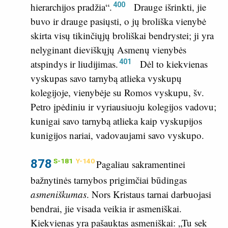
400
hierarchijos pradžia“.
Drauge išrinkti, jie
buvo ir drauge pasiųsti, o jų broliška vienybė
skirta visų tikinčiųjų broliškai bendrystei; ji yra
nelyginant dieviškųjų Asmenų vienybės
401
atspindys ir liudijimas.
Dėl to kiekvienas
vyskupas savo tarnybą atlieka vyskupų
kolegijoje, vienybėje su Romos vyskupu, šv.
Petro įpėdiniu ir vyriausiuoju kolegijos vadovu;
kunigai savo tarnybą atlieka kaip vyskupijos
kunigijos nariai, vadovaujami savo vyskupo.
878
S-181
Y-140
Pagaliau sakramentinei
bažnytinės tarnybos prigimčiai būdingas
asmeniškumas
. Nors Kristaus tarnai darbuojasi
bendrai, jie visada veikia ir asmeniškai.
Kiekvienas yra pašauktas asmeniškai: „Tu sek