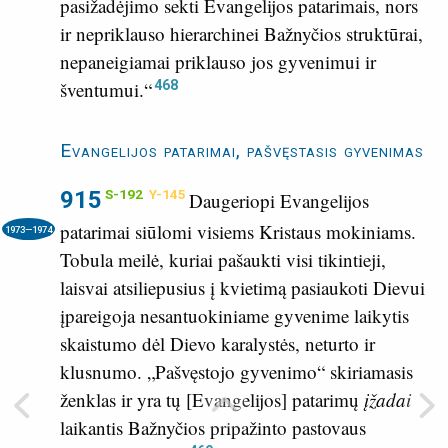
pasižadėjimo sekti Evangelijos patarimais, nors
ir nepriklauso hierarchinei Bažnyčios struktūrai,
nepaneigiamai priklauso jos gyvenimui ir
468
šventumui.“
Evangelijos patarimai, pašvęstasis gyvenimas
915
S-192
Y-145
Daugeriopi Evangelijos
patarimai siūlomi visiems Kristaus mokiniams.
1973—1974
Tobula meilė, kuriai pašaukti visi tikintieji,
laisvai atsiliepusius į kvietimą pasiaukoti Dievui
įpareigoja nesantuokiniame gyvenime laikytis
skaistumo dėl Dievo karalystės, neturto ir
klusnumo. „Pašvęstojo gyvenimo“ skiriamasis
ženklas ir yra tų [Evangelijos] patarimų
įžadai
laikantis Bažnyčios pripažinto pastovaus