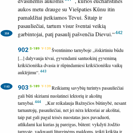
dvasinėmis aukomis
, kurios eucharistinės
aukos metu drauge su Viešpaties Kūnu itin
pamaldžiai įteikiamos Tėvui. Šitaip ir
pasauliečiai, tartum visur šventai veikią
442
garbintojai, patį pasaulį pašvenčia Dievui.“
358
902
S-189
Y-139
Šventinimo tarnyboje „išskirtiniu būdu
[...] dalyvauja tėvai, gyvendami santuokinį gyvenimą
krikščioniška dvasia ir rūpindamiesi krikščionišku vaikų
auklėjimu“.
443
903
S-189
Y-139
Reikiamų savybių turintys pasauliečiai
1143
gali būti skiriami nuolatinei lektorių ir akolitų
tarnybai.
444
„Kur reikalauja Bažnyčios būtinybė, nesant
tarnautojų, pasauliečiai, net jei nėra lektoriai ar akolitai,
taip pat gali pagal teisės nuostatas juos pavaduoti,
atlikdami kai kurias jų pareigas, būtent: vykdyti žodžio
tarnystę, vadovauti liturginėms maldoms, teikti krikštą ir