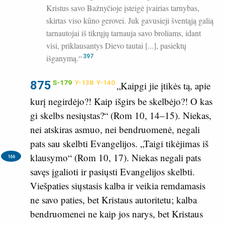
Kristus savo Bažnyčioje įsteigė įvairias tarnybas,
skirtas viso kūno gerovei. Juk gavusieji šventąją galią
tarnautojai iš tikrųjų tarnauja savo broliams, idant
visi, priklausantys Dievo tautai [...], pasiektų
išganymą.“
397
875
S-179
Y-138
Y-140
„Kaipgi jie įtikės tą, apie
kurį negirdėjo?! Kaip išgirs be skelbėjo?! O kas
gi skelbs nesiųstas?“ (
Rom 10, 14–15
). Niekas,
nei atskiras asmuo, nei bendruomenė, negali
pats sau skelbti Evangelijos. „Taigi tikėjimas iš
klausymo“ (
Rom 10, 17
).
Niekas negali pats
166
savęs įgalioti ir pasiųsti Evangelijos skelbti.
Viešpaties siųstasis kalba ir veikia remdamasis
ne savo paties, bet Kristaus autoritetu; kalba
bendruomenei ne kaip jos narys, bet Kristaus