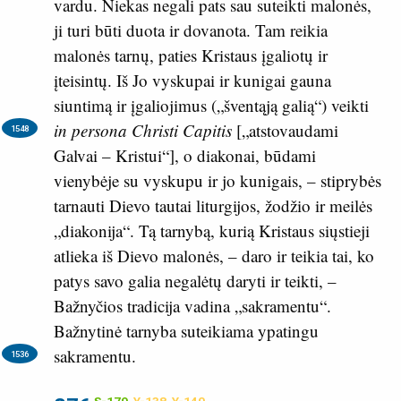
vardu. Niekas negali pats sau suteikti malonės,
ji turi būti duota ir dovanota. Tam reikia
malonės tarnų, paties Kristaus įgaliotų ir
įteisintų. Iš Jo vyskupai ir kunigai gauna
siuntimą ir įgaliojimus („šventąją galią“) veikti
in persona Christi Capitis
[„atstovaudami
1548
Galvai – Kristui“], o diakonai, būdami
vienybėje su vyskupu ir jo kunigais, – stiprybės
tarnauti Dievo tautai liturgijos, žodžio ir meilės
„diakonija“. Tą tarnybą, kurią Kristaus siųstieji
atlieka iš Dievo malonės, – daro ir teikia tai, ko
patys savo galia negalėtų daryti ir teikti, –
Bažnyčios tradicija vadina „sakramentu“.
Bažnytinė tarnyba suteikiama ypatingu
sakramentu.
1536