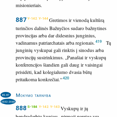
misionieriais.
887
Y-142
Y-144
Gretimos ir vienodą kultūrą
turinčios dalinės Bažnyčios sudaro bažnytines
provincijas arba dar didesnius junginius,
419
vadinamus patriarchatais arba regionais.
Tų
junginių vyskupai gali rinktis į sinodus arba
provincijų susirinkimus. „Panašiai ir vyskupų
konferencijos šiandien gali daug ir vaisingai
prisidėti, kad kolegialumo dvasia būtų
420
pritaikoma konkrečiai.“
Mokymo tarnyba
85-87
2032-2040
888
S-184
Y-142
Y-143
Vyskupų ir jų
bendradarbių kunigų „pirmoji pareiga yra