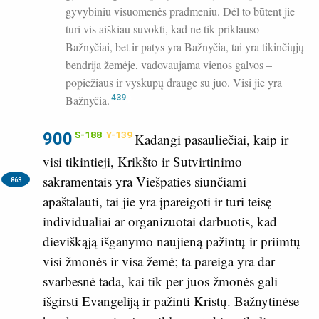
gyvybiniu visuomenės pradmeniu. Dėl to būtent jie
turi vis aiškiau suvokti, kad ne tik priklauso
Bažnyčiai, bet ir patys yra Bažnyčia, tai yra tikinčiųjų
bendrija žemėje, vadovaujama vienos galvos –
popiežiaus ir vyskupų drauge su juo. Visi jie yra
Bažnyčia.
439
900
S-188
Y-139
Kadangi pasauliečiai, kaip ir
visi tikintieji, Krikšto ir Sutvirtinimo
sakramentais
yra Viešpaties siunčiami
863
apaštalauti, tai jie yra įpareigoti ir turi teisę
individualiai ar organizuotai darbuotis, kad
dieviškąją išganymo naujieną pažintų ir priimtų
visi žmonės ir visa žemė; ta pareiga yra dar
svarbesnė tada, kai tik per juos žmonės gali
išgirsti Evangeliją ir pažinti Kristų. Bažnytinėse