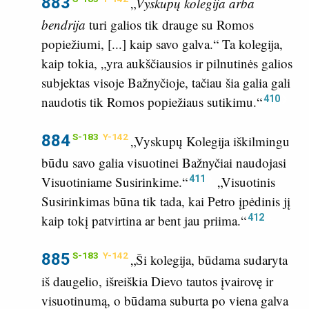
883
„
Vyskupų kolegija arba
bendrija
turi galios tik drauge su Romos
popiežiumi, [...] kaip savo galva.“ Ta kolegija,
kaip tokia, „yra aukščiausios ir pilnutinės galios
subjektas visoje Bažnyčioje, tačiau šia galia gali
410
naudotis tik Romos popiežiaus sutikimu.“
884
S-183
Y-142
„Vyskupų Kolegija iškilmingu
būdu savo galia visuotinei Bažnyčiai naudojasi
411
Visuotiniame Susirinkime.“
„Visuotinis
Susirinkimas būna tik tada, kai Petro įpėdinis jį
412
kaip tokį patvirtina ar bent jau priima.“
885
S-183
Y-142
„Ši kolegija, būdama sudaryta
iš daugelio, išreiškia Dievo tautos įvairovę ir
visuotinumą, o būdama suburta po viena galva