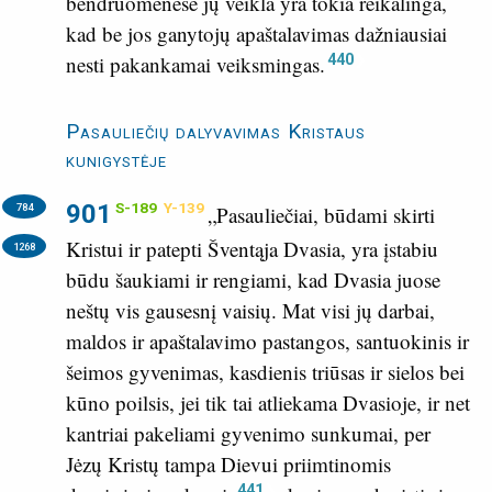
bendruomenėse jų veikla yra tokia reikalinga,
kad be jos ganytojų apaštalavimas dažniausiai
440
nesti pakankamai veiksmingas.
Pasauliečių dalyvavimas Kristaus
kunigystėje
901
S-189
Y-139
784
„Pasauliečiai, būdami skirti
Kristui ir patepti Šventąja Dvasia, yra įstabiu
1268
būdu šaukiami ir rengiami, kad Dvasia juose
neštų vis gausesnį vaisių. Mat visi jų darbai,
maldos ir apaštalavimo pastangos, santuokinis ir
šeimos gyvenimas, kasdienis triūsas ir sielos bei
kūno poilsis, jei tik tai atliekama Dvasioje, ir net
kantriai pakeliami gyvenimo sunkumai, per
Jėzų Kristų tampa Dievui priimtinomis
441