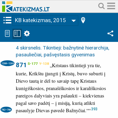
KB katekizmas, 2015
4 skirsnelis
.
Tikintieji: bažnytinė hierarchija,
pasauliečiai, pašvęstasis gyvenimas
871
S-177
Y-138
1268—1269
„Kristaus tikintieji yra tie,
kurie, Krikštu įjungti į Kristų, buvo suburti į
Dievo tautą ir dėl to savaip tapę Kristaus
kunigiškosios, pranašiškosios ir karališkosios
pareigos dalyviais yra pašaukti – kiekvienas
pagal savo padėtį – į misiją, kurią atlikti
393
pasaulyje Dievas pavedė Bažnyčiai.“
“
782—786