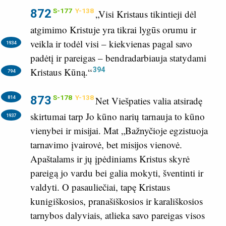
872
S-177
Y-138
„Visi Kristaus tikintieji dėl
atgimimo Kristuje yra tikrai lygūs orumu ir
veikla
ir todėl visi – kiekvienas pagal savo
1934
padėtį ir pareigas – bendradarbiauja statydami
394
Kristaus Kūną.“
794
873
S-178
Y-138
814
Net Viešpaties valia atsiradę
skirtumai tarp Jo kūno narių tarnauja to kūno
1937
vienybei ir misijai. Mat „Bažnyčioje egzistuoja
tarnavimo įvairovė, bet misijos vienovė.
Apaštalams ir jų įpėdiniams Kristus skyrė
pareigą jo vardu bei galia mokyti, šventinti ir
valdyti. O pasauliečiai, tapę Kristaus
kunigiškosios, pranašiškosios ir karališkosios
tarnybos dalyviais, atlieka savo pareigas visos