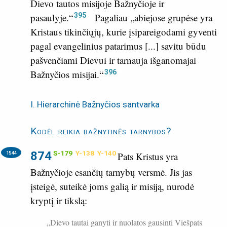
Dievo tautos misijoje Bažnyčioje ir
395
pasaulyje.“
Pagaliau „abiejose grupėse yra
Kristaus tikinčiųjų, kurie įsipareigodami gyventi
pagal evangelinius patarimus [...] savitu būdu
pašvenčiami Dievui ir tarnauja išganomajai
396
Bažnyčios misijai.“
I. Hierarchinė Bažnyčios santvarka
Kodėl reikia bažnytinės tarnybos?
874
S-179
Y-138
Y-140
1544
Pats Kristus yra
Bažnyčioje esančių tarnybų versmė. Jis jas
įsteigė, suteikė joms galią ir misiją, nurodė
kryptį ir tikslą:
„Dievo tautai ganyti ir nuolatos gausinti Viešpats