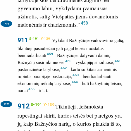
gyvenimo labui, vykdydami įvairiausias
užduotis, sulig Viešpaties jiems dovanotomis
458
malonėmis ir charizmomis.“
799
911
S-191
Y-139
Vykdant Bažnyčioje vadovavimo galią,
tikintieji pasauliečiai gali pagal teisės nuostatus
bendradarbiauti
459
Bažnyčioje: dalyvauti dalinių
Bažnyčių susirinkimuose,
460
vyskupijų sinoduose,
461
pastoracinėse tarybose;
462
kartu su kitais asmenimis
rūpintis parapijoje pastoracija;
463
bendradarbiauti
ekonominių reikalų tarybose;
464
būti bažnytinių teismų
nariai
465
ir t. t.
912
S-191
Y-139
2245
Tikintieji „teišmoksta
rūpestingai skirti, kurios teisės bei pareigos yra
jų kaip Bažnyčios narių, o kurios plaukia iš to,