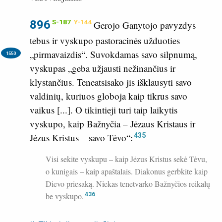
896
S-187
Y-144
Gerojo Ganytojo pavyzdys
tebus ir vyskupo pastoracinės užduoties
„pirmavaizdis“.
Suvokdamas savo silpnumą,
1550
vyskupas „geba užjausti nežinančius ir
klystančius. Teneatsisako jis išklausyti savo
valdinių, kuriuos globoja kaip tikrus savo
vaikus [...]. O tikintieji turi taip laikytis
vyskupo, kaip Bažnyčia – Jėzaus Kristaus ir
435
Jėzus Kristus – savo Tėvo“:
Visi sekite vyskupu – kaip Jėzus Kristus sekė Tėvu,
o kunigais – kaip apaštalais. Diakonus gerbkite kaip
Dievo priesaką. Niekas tenetvarko Bažnyčios reikalų
be vyskupo.
436