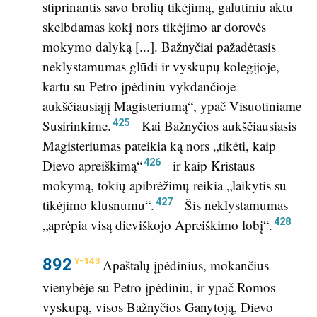
stiprinantis savo brolių tikėjimą, galutiniu aktu
skelbdamas kokį nors tikėjimo ar dorovės
mokymo dalyką [...]. Bažnyčiai pažadėtasis
neklystamumas glūdi ir vyskupų kolegijoje,
kartu su Petro įpėdiniu vykdančioje
aukščiausiąjį Magisteriumą“, ypač Visuotiniame
425
Susirinkime.
Kai Bažnyčios aukščiausiasis
Magisteriumas pateikia ką nors „tikėti, kaip
426
Dievo apreiškimą“
ir kaip Kristaus
mokymą, tokių apibrėžimų reikia „laikytis su
427
tikėjimo klusnumu“.
Šis neklystamumas
428
„aprėpia visą dieviškojo Apreiškimo lobį“.
892
Y-143
Apaštalų įpėdinius, mokančius
vienybėje su Petro įpėdiniu, ir ypač Romos
vyskupą, visos Bažnyčios Ganytoją, Dievo