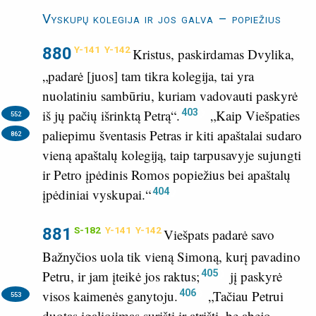
Vyskupų kolegija ir jos galva – popiežius
880
Y-141
Y-142
Kristus, paskirdamas Dvylika,
„padarė [juos] tam tikra kolegija, tai yra
nuolatiniu sambūriu, kuriam vadovauti paskyrė
403
iš jų pačių išrinktą Petrą“.
„Kaip Viešpaties
552
paliepimu šventasis Petras ir kiti apaštalai sudaro
862
vieną apaštalų kolegiją, taip tarpusavyje sujungti
ir Petro įpėdinis Romos popiežius bei apaštalų
404
įpėdiniai vyskupai.“
881
S-182
Y-141
Y-142
Viešpats padarė savo
Bažnyčios uola tik vieną Simoną, kurį pavadino
405
Petru, ir jam įteikė jos raktus;
jį paskyrė
406
visos kaimenės ganytoju.
„Tačiau Petrui
553
duotas įgaliojimas surišti ir atrišti, be abejo,