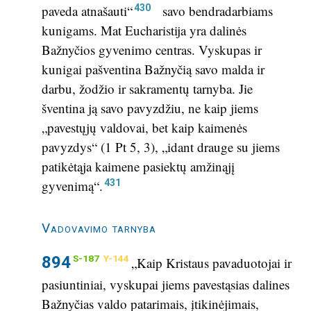
430
paveda atnašauti“
savo bendradarbiams
kunigams. Mat Eucharistija yra dalinės
Bažnyčios gyvenimo centras. Vyskupas ir
kunigai pašventina Bažnyčią savo malda ir
darbu, žodžio ir sakramentų tarnyba. Jie
šventina ją savo pavyzdžiu, ne kaip jiems
„pavestųjų valdovai, bet kaip kaimenės
pavyzdys“ (
1 Pt 5, 3
), „idant drauge su jiems
patikėtąja kaimene pasiektų amžinąjį
431
gyvenimą“.
Vadovavimo tarnyba
894
S-187
Y-144
„Kaip Kristaus pavaduotojai ir
pasiuntiniai, vyskupai jiems pavestąsias dalines
Bažnyčias valdo patarimais, įtikinėjimais,