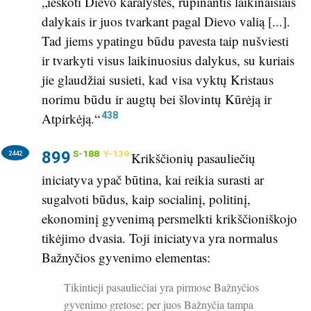
„ieškoti Dievo karalystės, rūpinantis laikinaisiais
dalykais ir juos tvarkant pagal Dievo valią [...].
Tad jiems ypatingu būdu pavesta taip nušviesti
ir tvarkyti visus laikinuosius dalykus, su kuriais
jie glaudžiai susieti, kad visa vyktų Kristaus
norimu būdu ir augtų bei šlovintų Kūrėją ir
438
Atpirkėją.“
899
S-188
Y-139
2442
Krikščionių pasauliečių
iniciatyva ypač būtina, kai reikia surasti ar
sugalvoti būdus, kaip socialinį, politinį,
ekonominį gyvenimą persmelkti krikščioniškojo
tikėjimo dvasia. Toji iniciatyva yra normalus
Bažnyčios gyvenimo elementas:
Tikintieji pasauliečiai yra pirmose Bažnyčios
gyvenimo gretose; per juos Bažnyčia tampa