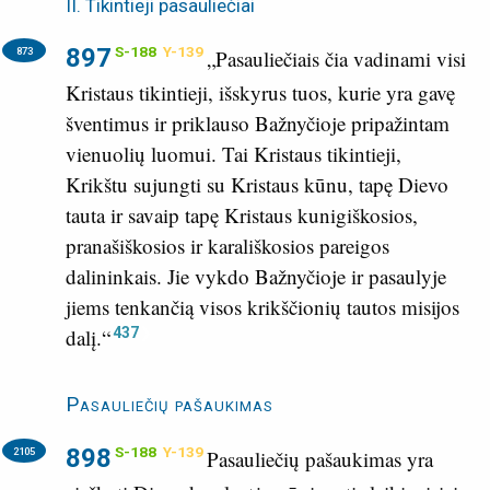
II. Tikintieji pasauliečiai
897
S-188
Y-139
873
„Pasauliečiais čia vadinami visi
Kristaus tikintieji, išskyrus tuos, kurie yra gavę
šventimus ir priklauso Bažnyčioje pripažintam
vienuolių luomui. Tai Kristaus tikintieji,
Krikštu sujungti su Kristaus kūnu, tapę Dievo
tauta ir savaip tapę Kristaus kunigiškosios,
pranašiškosios ir karališkosios pareigos
dalininkais. Jie vykdo Bažnyčioje ir pasaulyje
jiems tenkančią visos krikščionių tautos misijos
437
dalį.“
Pasauliečių pašaukimas
898
S-188
Y-139
2105
Pasauliečių pašaukimas yra