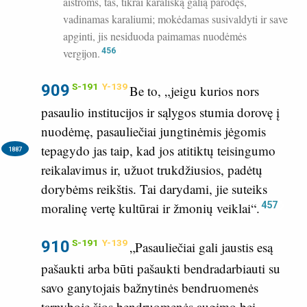
aistroms, tas, tikrai karališką galią parodęs,
vadinamas karaliumi; mokėdamas susivaldyti ir save
apginti, jis nesiduoda paimamas nuodėmės
vergijon.
456
909
S-191
Y-139
Be to, „jeigu kurios nors
pasaulio institucijos ir sąlygos stumia dorovę į
nuodėmę, pasauliečiai jungtinėmis jėgomis
tepagydo jas taip,
kad jos atitiktų teisingumo
1887
reikalavimus ir, užuot trukdžiusios, padėtų
dorybėms reikštis. Tai darydami, jie suteiks
457
moralinę vertę kultūrai ir žmonių veiklai“.
910
S-191
Y-139
„Pasauliečiai gali jaustis esą
pašaukti arba būti pašaukti bendradarbiauti su
savo ganytojais bažnytinės bendruomenės
tarnyboje šios bendruomenės augimo bei