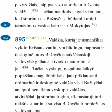
pavyzdžiais, taip pat savo autoritetu ir šventąja
432
valdžia“,
tačiau naudotis ja gali vien tam,
kad stiprintų tas Bažnyčias, būdami kupini
433
tarnavimo dvasios kaip ir jų Mokytojas.
801
895
S-187
Y-144
1558
„Valdžia, kurią jie asmeniškai
vykdo Kristaus vardu, yra būdinga, paprasta ir
tiesioginė, nors Bažnyčios aukščiausioji
vadovybė galiausiai tvarko naudojimąsi
434
ja.“
Tačiau vyskupų negalima laikyti
popiežiaus pagalbininkais; jam priklausanti
ordinarinė ir tiesioginė valdžia visai Bažnyčiai
anaiptol nenaikina vyskupų valdžios,
atvirkščiai, ją stiprina ir gina, tik pastaroji turi
reikštis sutartinai su visa Bažnyčia ir popiežiaus
vadovaujama.