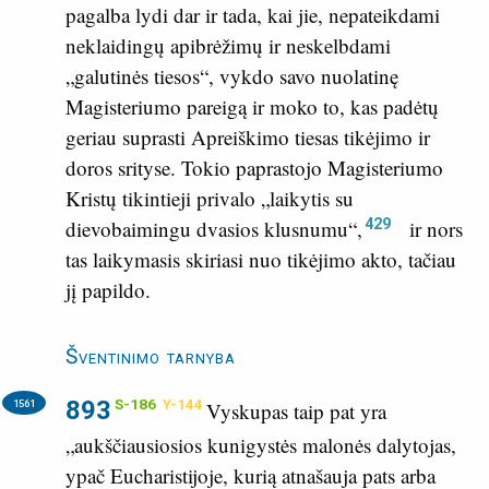
pagalba lydi dar ir tada, kai jie, nepateikdami
neklaidingų apibrėžimų ir neskelbdami
„galutinės tiesos“, vykdo savo nuolatinę
Magisteriumo pareigą ir moko to, kas padėtų
geriau suprasti Apreiškimo tiesas tikėjimo ir
doros srityse. Tokio paprastojo Magisteriumo
Kristų tikintieji privalo „laikytis su
429
dievobaimingu dvasios klusnumu“,
ir nors
tas laikymasis skiriasi nuo tikėjimo akto, tačiau
jį papildo.
Šventinimo tarnyba
893
S-186
Y-144
1561
Vyskupas taip pat yra
„aukščiausiosios kunigystės malonės dalytojas,
ypač Eucharistijoje, kurią atnašauja pats arba