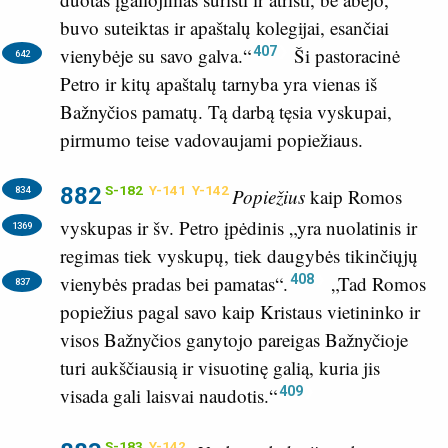
buvo suteiktas ir apaštalų kolegijai, esančiai
407
vienybėje su savo galva.“
Ši pastoracinė
642
Petro ir kitų apaštalų tarnyba yra vienas iš
Bažnyčios pamatų. Tą darbą tęsia vyskupai,
pirmumo teise vadovaujami popiežiaus.
882
S-182
Y-141
Y-142
834
Popiežius
kaip Romos
vyskupas ir šv. Petro įpėdinis
„yra nuolatinis ir
1369
regimas tiek vyskupų, tiek daugybės tikinčiųjų
408
vienybės pradas bei pamatas“.
„Tad Romos
837
popiežius pagal savo kaip Kristaus vietininko ir
visos Bažnyčios ganytojo pareigas Bažnyčioje
turi aukščiausią ir visuotinę galią, kuria jis
409
visada gali laisvai naudotis.“
S-183
Y-142