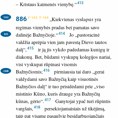
413
– Kristaus kaimenės vienybę.“
886
Y-142
Y-144
1560
„Kiekvienas
vyskupas
yra
regimas vienybės pradas bei pamatas savo
414
dalinėje Bažnyčioje.“
Jo „pastoracinė
833
valdžia aprėpia vien jam pavestą Dievo tautos
415
dalį“,
ir ją jis vykdo padedamas kunigų ir
diakonų. Bet, būdami vyskupų kolegijos nariai,
visi vyskupai rūpinasi visomis
416
Bažnyčiomis;
pirmiausia tai daro „gerai
2448
valdydami savo Bažnyčią kaip visuotinės
Bažnyčios dalį“ ir tuo prisidėdami prie „viso
mistinio Kūno, kuris drauge yra Bažnyčių
417
kūnas, gėrio“.
Ganytojai ypač turi rūpintis
418
vargšais,
persekiojamaisiais už tikėjimą,
taip pat visame pasaulyje besidarbuojančiais