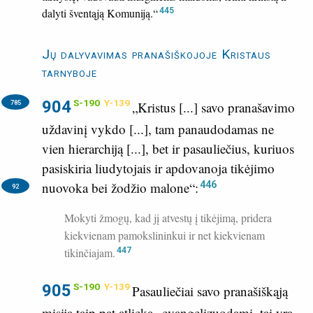
dalyti šventąją Komuniją.“
445
Jų dalyvavimas pranašiškojoje Kristaus
tarnyboje
904
S-190
Y-139
785
„Kristus [...] savo pranašavimo
uždavinį vykdo [...], tam panaudodamas ne
vien hierarchiją [...], bet ir pasauliečius, kuriuos
pasiskiria liudytojais ir apdovanoja tikėjimo
446
nuovoka bei žodžio malone“:
92
Mokyti žmogų, kad jį atvestų į tikėjimą, pridera
kiekvienam pamokslininkui ir net kiekvienam
tikinčiajam.
447
905
S-190
Y-139
Pasauliečiai savo pranašiškąją
misiją taip pat atlieka „evangelizuodami, tai yra