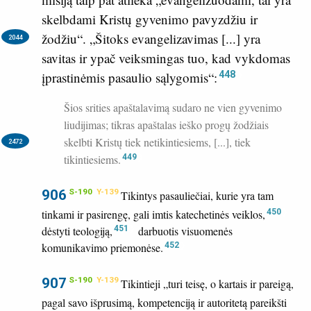
skelbdami Kristų gyvenimo pavyzdžiu ir
žodžiu“.
„Šitoks evangelizavimas [...] yra
2044
savitas ir ypač veiksmingas tuo, kad vykdomas
448
įprastinėmis pasaulio sąlygomis“:
Šios srities apaštalavimą sudaro ne vien gyvenimo
liudijimas; tikras apaštalas ieško progų žodžiais
skelbti Kristų tiek netikintiesiems, [...]
, tiek
2472
tikintiesiems.
449
906
S-190
Y-139
Tikintys pasauliečiai, kurie yra tam
tinkami ir pasirengę, gali imtis katechetinės veiklos,
450
dėstyti teologiją,
451
darbuotis visuomenės
komunikavimo priemonėse.
452
907
S-190
Y-139
Tikintieji „turi teisę, o kartais ir pareigą,
pagal savo išprusimą, kompetenciją ir autoritetą pareikšti