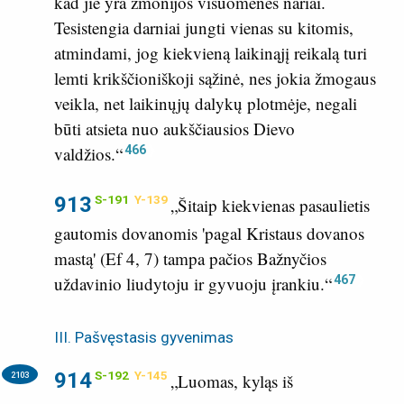
kad jie yra žmonijos visuomenės nariai.
Tesistengia darniai jungti vienas su kitomis,
atmindami, jog kiekvieną laikinąjį reikalą turi
lemti krikščioniškoji sąžinė, nes jokia žmogaus
veikla, net laikinųjų dalykų plotmėje, negali
būti atsieta nuo aukščiausios Dievo
466
valdžios.“
913
S-191
Y-139
„Šitaip kiekvienas pasaulietis
gautomis dovanomis 'pagal Kristaus dovanos
mastą' (
Ef 4, 7
) tampa pačios Bažnyčios
467
uždavinio liudytoju ir gyvuoju įrankiu.“
III. Pašvęstasis gyvenimas
914
S-192
Y-145
2103
„Luomas, kyląs iš