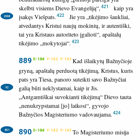
421
skelbti visiems Dievo Evangeliją“,
kaip yra
422
įsakęs Viešpats.
Jie yra „tikėjimo šaukliai,
2068
atvedantys Kristui naujų mokinių, ir autentiški,
tai yra Kristaus autoriteto įgalioti“, apaštalų
423
tikėjimo „mokytojai“.
889
S-184
Y-142
Y-143
Kad išlaikytų Bažnyčioje
gryną, apaštalų perduotą tikėjimą, Kristus, kuris
pats yra Tiesa, panoro suteikti savo Bažnyčiai
galią būti neklystamai, kaip ir Jis.
92
„Antgamtiškai suvokianti tikėjimą“ Dievo tauta
„nenukrypstamai [jo] laikosi“, gyvojo
424
Bažnyčios Magisteriumo vadovaujama.
890
S-184
Y-142
Y-143
851
To Magisteriumo misija