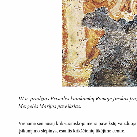
III a. pradžios Priscilės katakombų Romoje freskos fr
Mergelės Marijos paveikslas.
Viename seniausių krikščioniškojo meno paveikslų vaizduoja
Įsikūnijimo slėpinys, esantis krikščionių tikėjimo centre.