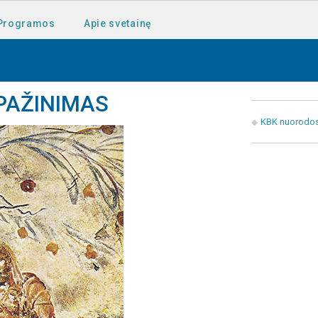
Programos
Apie svetainę
ŠPAŽINIMAS
KBK nuorodo