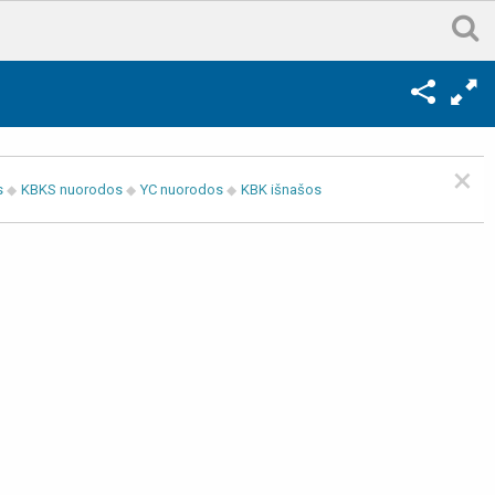
×
s
KBKS nuorodos
YC nuorodos
KBK išnašos