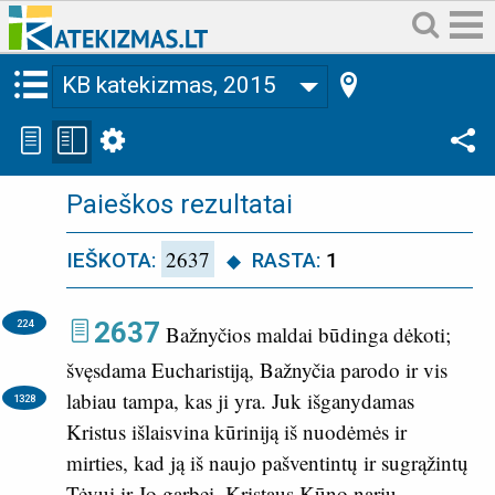
KB katekizmas, 2015
Paieškos rezultatai
2637
IEŠKOTA:
RASTA:
1
2637
224
Bažnyčios maldai būdinga dėkoti;
švęsdama Eucharistiją, Bažnyčia parodo ir vis
labiau tampa, kas ji yra.
Juk išganydamas
1328
Kristus išlaisvina kūriniją iš nuodėmės ir
mirties, kad ją iš naujo pašventintų ir sugrąžintų
Tėvui ir Jo garbei. Kristaus Kūno narių