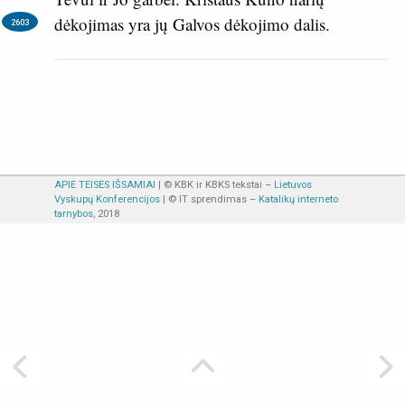
dėkojimas yra jų Galvos dėkojimo dalis.
2603
APIE TEISES IŠSAMIAI
| © KBK ir KBKS tekstai –
Lietuvos
Vyskupų Konferencijos
| © IT sprendimas –
Katalikų interneto
tarnybos
, 2018