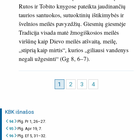
Rutos ir Tobito knygose pateikta jaudinančių
taurios santuokos, sutuoktinių ištikimybės ir
švelnios meilės pavyzdžių. Giesmių giesmėje
Tradicija visada matė žmogiškosios meilės
viršūnę kaip Dievo meilės atšvaitą, meilę,
„stiprią kaip mirtis“, kurios „giliausi vandenys
negali užgesinti“ (
Gg 8, 6–7
).
1
2
3
4
KBK išnašos
94
Plg. Pr 1, 26–27.
95
Plg. Apr 19, 7.
96
Plg. Ef 5, 31–32.