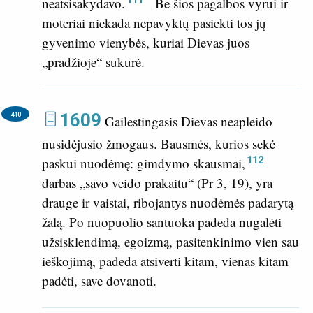
neatsisakydavo.
Be šios pagalbos vyrui ir
moteriai niekada nepavyktų pasiekti tos jų
gyvenimo vienybės, kuriai Dievas juos
„pradžioje“ sukūrė.
1609
410
Gailestingasis Dievas neapleido
nusidėjusio žmogaus. Bausmės, kurios sekė
112
paskui nuodėmę: gimdymo skausmai,
darbas „savo veido prakaitu“ (
Pr 3, 19
), yra
drauge ir vaistai, ribojantys nuodėmės padarytą
žalą. Po nuopuolio santuoka padeda nugalėti
užsisklendimą, egoizmą, pasitenkinimo vien sau
ieškojimą, padeda atsiverti kitam, vienas kitam
padėti, save dovanoti.