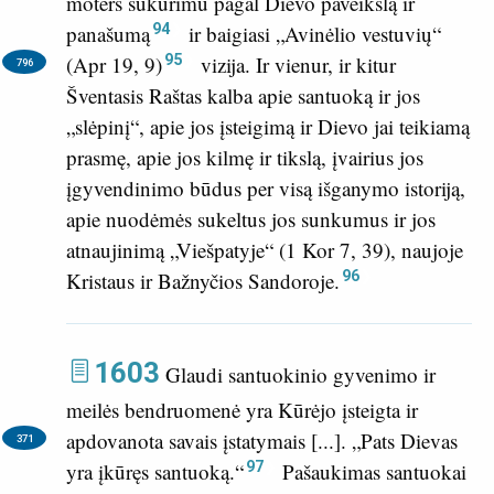
moters sukūrimu pagal Dievo paveikslą ir
94
panašumą
ir baigiasi „Avinėlio vestuvių“
95
(
Apr 19, 9
)
vizija.
Ir vienur, ir kitur
796
Šventasis Raštas kalba apie santuoką ir jos
„slėpinį“, apie jos įsteigimą ir Dievo jai teikiamą
prasmę, apie jos kilmę ir tikslą, įvairius jos
įgyvendinimo būdus per visą išganymo istoriją,
apie nuodėmės sukeltus jos sunkumus ir jos
atnaujinimą „Viešpatyje“ (
1 Kor 7, 39
), naujoje
96
Kristaus ir Bažnyčios Sandoroje.
1603
Glaudi santuokinio gyvenimo ir
meilės bendruomenė yra Kūrėjo įsteigta ir
apdovanota savais įstatymais [...].
„Pats Dievas
371
97
yra įkūręs santuoką.“
Pašaukimas santuokai