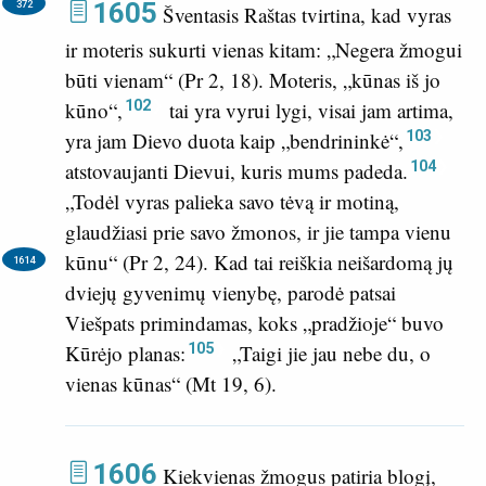
1605
372
Šventasis Raštas tvirtina, kad vyras
ir moteris sukurti vienas kitam: „Negera žmogui
būti vienam“ (
Pr 2, 18
). Moteris, „kūnas iš jo
102
kūno“,
tai yra vyrui lygi, visai jam artima,
103
yra jam Dievo duota kaip „bendrininkė“,
104
atstovaujanti Dievui, kuris mums padeda.
„Todėl vyras palieka savo tėvą ir motiną,
glaudžiasi prie savo žmonos, ir jie tampa vienu
kūnu“ (
Pr 2, 24
).
Kad tai reiškia neišardomą jų
1614
dviejų gyvenimų vienybę, parodė patsai
Viešpats primindamas, koks „pradžioje“ buvo
105
Kūrėjo planas:
„Taigi jie jau nebe du, o
vienas kūnas“ (
Mt 19, 6
).
1606
Kiekvienas žmogus patiria blogį,