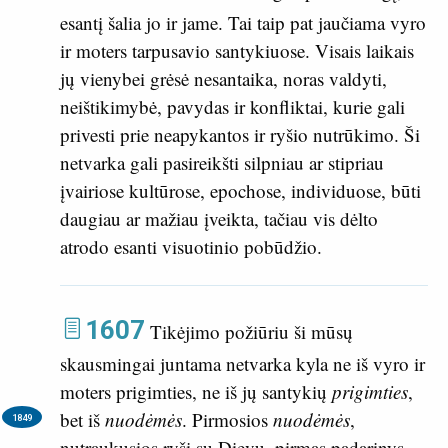
esantį šalia jo ir jame. Tai taip pat jaučiama vyro
ir moters tarpusavio santykiuose. Visais laikais
jų vienybei grėsė nesantaika, noras valdyti,
neištikimybė, pavydas ir konfliktai, kurie gali
privesti prie neapykantos ir ryšio nutrūkimo. Ši
netvarka gali pasireikšti silpniau ar stipriau
įvairiose kultūrose, epochose, individuose, būti
daugiau ar mažiau įveikta, tačiau vis dėlto
atrodo esanti visuotinio pobūdžio.
1607
Tikėjimo požiūriu ši mūsų
skausmingai juntama netvarka kyla ne iš vyro ir
moters prigimties, ne iš jų santykių
prigimties
,
bet iš
nuodėmės
.
Pirmosios
nuodėmės
,
1849
nutraukusios ryšį su Dievu, pirmas padarinys