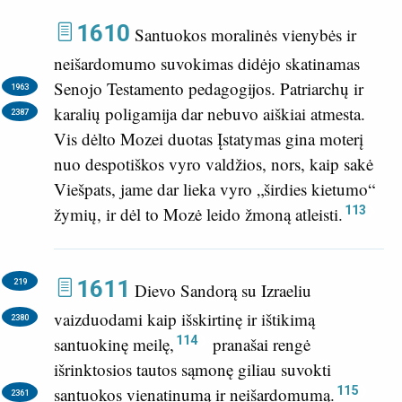
1610
Santuokos moralinės vienybės ir
neišardomumo suvokimas didėjo skatinamas
Senojo Testamento pedagogijos.
Patriarchų ir
1963
karalių poligamija dar nebuvo aiškiai atmesta.
2387
Vis dėlto Mozei duotas Įstatymas gina moterį
nuo despotiškos vyro valdžios, nors, kaip sakė
Viešpats, jame dar lieka vyro „širdies kietumo“
113
žymių, ir dėl to Mozė leido žmoną atleisti.
1611
219
Dievo Sandorą su Izraeliu
vaizduodami kaip išskirtinę ir ištikimą
2380
114
santuokinę meilę,
pranašai rengė
išrinktosios tautos sąmonę giliau suvokti
115
santuokos vienatinumą ir neišardomumą.
2361