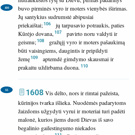
buvo pirminės vyro ir moters vienybės iširimas.
400
Jų santykius sudrumstė abipusiai
106
priekaištai;
jų tarpusavio potraukis, paties
107
Kūrėjo dovana,
pavirto noru valdyti ir
108
geismu;
gražųjį vyro ir moters pašaukimą
būti vaisingiems, daugintis ir pripildyti
109
žemę
aptemdė gimdymo skausmai ir
110
prakaitu uždirbama duona.
1608
55
Vis dėlto, nors ir rimtai pažeista,
kūrinijos tvarka išlieka. Nuodėmės padarytoms
žaizdoms užgydyti vyrui ir moteriai turi padėti
malonė, kurios jiems duoti Dievas iš savo
begalinio gailestingumo niekados
111