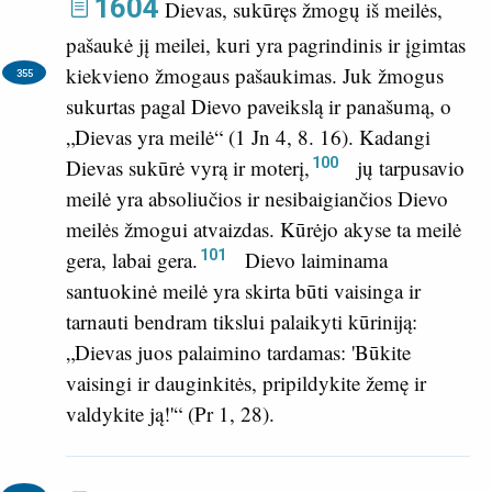
1604
Dievas, sukūręs žmogų iš meilės,
pašaukė jį meilei, kuri yra pagrindinis ir įgimtas
kiekvieno žmogaus pašaukimas.
Juk žmogus
355
sukurtas pagal Dievo paveikslą ir panašumą, o
„Dievas yra meilė“ (
1 Jn 4, 8. 16
). Kadangi
100
Dievas sukūrė vyrą ir moterį,
jų tarpusavio
meilė yra absoliučios ir nesibaigiančios Dievo
meilės žmogui atvaizdas. Kūrėjo akyse ta meilė
101
gera, labai gera.
Dievo laiminama
santuokinė meilė yra skirta būti vaisinga ir
tarnauti bendram tikslui palaikyti kūriniją:
„Dievas juos palaimino tardamas: 'Būkite
vaisingi ir dauginkitės, pripildykite žemę ir
valdykite ją!'“ (
Pr 1, 28
).