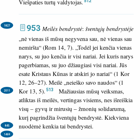
512
Viešpaties turtų valdytojas.
953
1827
Meilės bendrystė
:
šventųjų bendrystėje
„nė vienas iš mūsų negyvena sau, nė vienas sau
nemiršta“ (
Rom 14, 7
). „Todėl jei kenčia vienas
narys, su juo kenčia ir visi nariai. Jei kuris narys
pagerbiamas, su juo džiaugiasi visi nariai. Jūs
esate Kristaus Kūnas ir atskiri jo nariai“ (
1 Kor
12, 26–27
). Meilė „neieško savo naudos“ (
1
513
Kor 13, 5
).
Mažiausias mūsų veiksmas,
2011
atliktas iš meilės, vertingas visiems, nes išreiškia
visų – gyvų ir mirusių – žmonių solidarumą,
kurį pagrindžia šventųjų bendrystė. Kiekviena
nuodėmė kenkia tai bendrystei.
845
1469