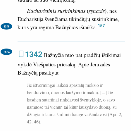
Eucharistinis susirinkimas
(
synaxis
), nes
Eucharistija švenčiama tikinčiųjų susirinkime,
157
kuris yra regima Bažnyčios išraiška.
1348
1342
2624
Bažnyčia nuo pat pradžių ištikimai
vykdė Viešpaties priesaką. Apie Jeruzalės
Bažnyčią pasakyta:
Jie ištvermingai laikėsi apaštalų mokslo ir
bendravimo, duonos laužymo ir maldų. [...] Jie
kasdien sutartinai rinkdavosi šventykloje, o savo
namuose tai vienur, tai kitur laužydavo duoną, su
džiugia ir tauria širdimi drauge vaišindavosi (
Apd 2,
42. 46
).