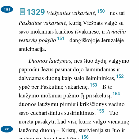
1329
1382
150
Viešpaties vakarienė
,
nes tai
Paskutinė vakarienė
, kurią Viešpats valgė su
savo mokiniais kančios išvakarėse, ir
Avinėlio
151
vestuvių pokylio
dangiškojoje Jeruzalėje
anticipacija.
Duonos laužymas
, nes šiuo žydų valgymo
papročiu Jėzus pasinaudojo laimindamas ir
152
dalydamas duoną kaip stalo šeimininkas,
153
ypač per Paskutinę vakarienę.
Iš to
154
laužymo mokiniai pažino Jį prisikėlusį;
duonos laužymu pirmieji krikščionys vadino
155
savo eucharistinius susirinkimus.
Tuo
norėta pasakyti, kad visi, kurie valgo vienatinę
laužomą duoną – Kristų,
susivienija su Juo ir
790
156
sudaro su Juo vieną kūną.