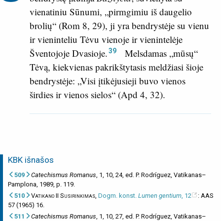
vienatiniu Sūnumi, „pirmgimiu iš daugelio
brolių“ (
Rom 8, 29
), ji yra bendrystėje su vienu
ir vieninteliu Tėvu vienoje ir vienintelėje
39
Šventojoje Dvasioje.
Melsdamas „mūsų“
Tėvą, kiekvienas pakrikštytasis meldžiasi šioje
bendrystėje: „Visi įtikėjusieji buvo vienos
širdies ir vienos sielos“ (
Apd 4, 32
).
KBK išnašos
509
Catechismus Romanus
, 1, 10, 24, ed. P. Rodríguez, Vatikanas–
Pamplona, 1989, p. 119.
510
Vatikano II Susirinkimas
,
Dogm. konst.
Lumen gentium
, 12
: AAS
57 (1965) 16.
511
Catechismus Romanus
, 1, 10, 27, ed. P. Rodríguez, Vatikanas–