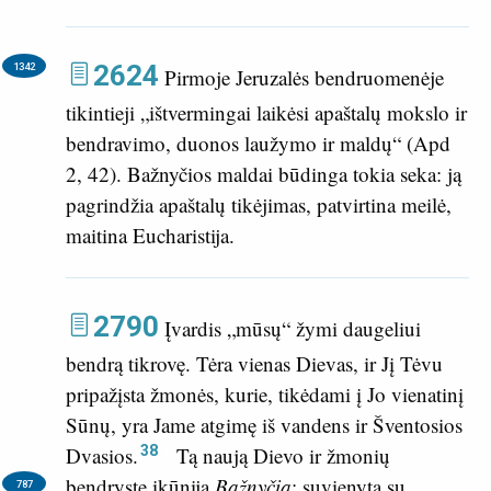
2624
1342
Pirmoje Jeruzalės bendruomenėje
tikintieji „ištvermingai laikėsi apaštalų mokslo ir
bendravimo, duonos laužymo ir maldų“ (
Apd
2, 42
). Bažnyčios maldai būdinga tokia seka: ją
pagrindžia apaštalų tikėjimas, patvirtina meilė,
maitina Eucharistija.
2790
Įvardis „mūsų“ žymi daugeliui
bendrą tikrovę. Tėra vienas Dievas, ir Jį Tėvu
pripažįsta žmonės, kurie, tikėdami į Jo vienatinį
Sūnų, yra Jame atgimę iš vandens ir Šventosios
38
Dvasios.
Tą naują Dievo ir žmonių
bendrystę įkūnija
Bažnyčia
;
suvienyta su
787