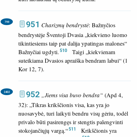
951
799
Charizmų bendrystė
: Bažnyčios
bendrystėje Šventoji Dvasia „kiekvieno luomo
tikintiesiems taip pat dalija ypatingas malones“
510
Bažnyčiai ugdyti.
Taigi „kiekvienam
suteikiama Dvasios apraiška bendram labui“ (
1
Kor 12, 7
).
952
2402
„Jiems visa buvo bendra“
(
Apd 4,
32
): „Tikras krikščionis visa, kas yra jo
nuosavybė, turi laikyti bendru visų gėriu, todėl
privalo būti pasirengęs ir stengtis palengvinti
511
stokojančiųjų vargą.“
Krikščionis yra