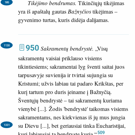
Tikėjimo bendrumas.
Tikinčiųjų tikėjimas
185
yra iš apaštalų gautas
Bažnyčios
tikėjimas –
gyvenimo turtas, kuris didėja dalijamas.
950
1130
Sakramentų bendrystė.
„Visų
sakramentų vaisiai priklauso visiems
tikintiesiems; sakramentai lyg šventi saitai juos
tarpusavyje suvienija ir tvirtai sujungia su
Kristumi; užvis labiau tai padaro Krikštas, per
kurį tartum pro duris įeiname į Bažnyčią.
Šventųjų bendrystė – tai sakramentų kuriama
vienybė [...]. Žodis 'bendrystė' taikomas visiems
sakramentams, nes kiekvienas iš jų mus jungia
su Dievu [...],
bet geriausiai tinka Eucharistijai,
1331
509
kuri labiausiai tą bendrystę kuria.“