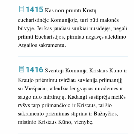
1415
Kas nori priimti Kristų
eucharistinėje Komunijoje, turi būti malonės
būvyje. Jei kas jaučiasi sunkiai nusidėjęs, negali
priimti Eucharistijos, pirmiau negavęs atleidimo
Atgailos sakramentu.
1416
Šventoji Komunija Kristaus Kūno ir
Kraujo priėmimu tvirčiau suvienija priimantįjį
su Viešpačiu, atleidžia lengvąsias nuodėmes ir
saugo nuo mirtinųjų. Kadangi sustiprėja meilės
ryšys tarp priimančiojo ir Kristaus, tai šio
sakramento priėmimas stiprina ir Bažnyčios,
mistinio Kristaus Kūno, vienybę.