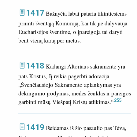
1417
Bažnyčia labai pataria tikintiesiems
priimti šventąją Komuniją, kai tik jie dalyvauja
Eucharistijos šventime, o įpareigoja tai daryti
bent vieną kartą per metus.
1418
Kadangi Altoriaus sakramente yra
pats Kristus, Jį reikia pagerbti adoracija.
„Švenčiausiojo Sakramento aplankymas yra
dėkingumo įrodymas, meilės ženklas ir pareigos
255
garbinti mūsų Viešpatį Kristų atlikimas.“
1419
Išeidamas iš šio pasaulio pas Tėvą,