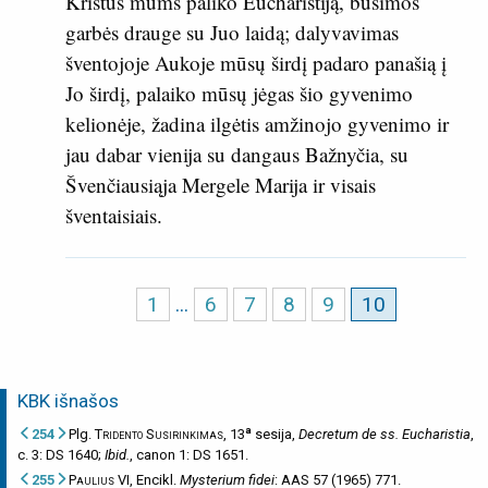
Kristus mums paliko Eucharistiją, būsimos
garbės drauge su Juo laidą; dalyvavimas
šventojoje Aukoje mūsų širdį padaro panašią į
Jo širdį, palaiko mūsų jėgas šio gyvenimo
kelionėje, žadina ilgėtis amžinojo gyvenimo ir
jau dabar vienija su dangaus Bažnyčia, su
Švenčiausiąja Mergele Marija ir visais
šventaisiais.
1
...
6
7
8
9
10
KBK išnašos
a
254
Plg.
Tridento Susirinkimas
, 13
sesija,
Decretum de ss. Eucharistia
,
c. 3: DS 1640;
Ibid.
, canon 1: DS 1651.
255
Paulius VI
, Encikl.
Mysterium fidei
: AAS 57 (1965) 771.