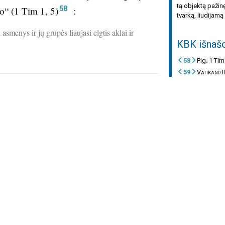
tą objektą pažinęs
58
o“ (
1 Tim 1, 5
)
:
tvarką, liudijam
 asmenys ir jų grupės liaujasi elgtis aklai ir
KBK išnaš
58
Plg. 1 Tim
59
Vatikano I