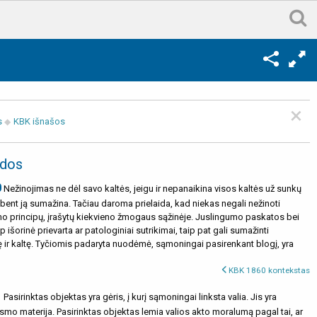
×
s
KBK išnašos
dos
0
Nežinojimas ne dėl savo kaltės, jeigu ir nepanaikina visos kaltės už sunkų
 bent ją sumažina. Tačiau daroma prielaida, kad niekas negali nežinoti
mo principų, įrašytų kiekvieno žmogaus sąžinėje. Juslingumo paskatos bei
ip išorinė prievarta ar patologiniai sutrikimai, taip pat gali sumažinti
vę ir kaltę. Tyčiomis padaryta nuodėmė, sąmoningai pasirenkant blogį, yra
KBK 1860 kontekstas
1
Pasirinktas objektas yra gėris, į kurį sąmoningai linksta valia. Jis yra
mo materija. Pasirinktas objektas lemia valios akto moralumą pagal tai, ar