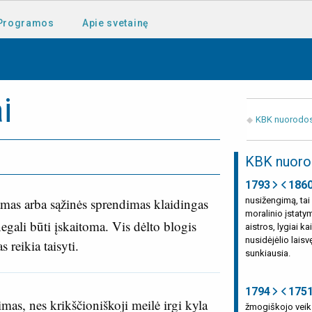
Programos
Apie svetainę
i
KBK nuorodo
KBK nuoro
1793
186
iamas arba sąžinės sprendimas klaidingas
nusižengimą, tai
moralinio įstaty
egali būti įskaitoma. Vis dėlto blogis
aistros, lygiai ka
nusidėjėlio lais
 reikia taisyti.
sunkiausia.
1794
175
jimas, nes krikščioniškoji meilė irgi kyla
žmogiškojo veiks