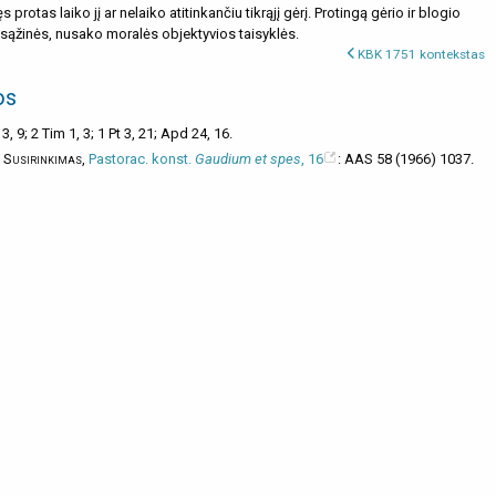
 protas laiko jį ar nelaiko atitinkančiu tikrąjį gėrį. Protingą gėrio ir blogio
ą sąžinės, nusako moralės objektyvios taisyklės.
KBK 1751 kontekstas
os
 3, 9; 2 Tim 1, 3; 1 Pt 3, 21; Apd 24, 16.
I Susirinkimas
,
Pastorac. konst.
Gaudium et spes
, 16
: AAS 58 (1966) 1037.