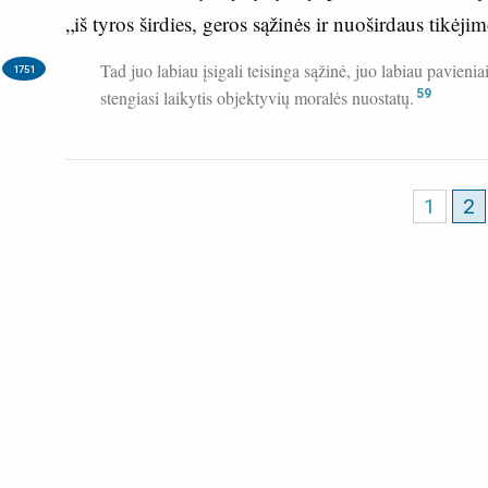
„iš tyros širdies, geros sąžinės ir nuoširdaus tikėjim
Tad juo labiau įsigali teisinga sąžinė, juo labiau pavieniai
1751
stengiasi laikytis objektyvių moralės nuostatų.
59
1
2