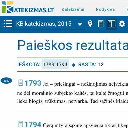
Katekizmai
Rodyklės
KB katekizmas, 2015
Paieškos rezultata
1783-1794
IEŠKOTA:
RASTA:
12
1793
1860
Jei – priešingai – nežinojimas neįveik
ne dėl moralinio subjekto kaltės, tai kaltė žmogui n
lieka blogis, trūkumas, netvarka. Tad sąžinės klaidas
1794
Gerą ir tyrą sąžinę apšviečia tikras tikė