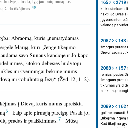
idrodyje, atrodo, lyg jau būtų mūsų tos
165
2719
K
ną žada tikėjimas.
40
kiek sutinkama li
naktį. Jo Dvasia
įgyvendintume ši
valandą pabudėti
ojus
: Abraomą, kuris „nematydamas
2087
143
T
ergelę Mariją, kuri „žengė tikėjimo
žmogus pritaria 
Dievui vadina „t
vaudama savo Sūnaus kančioje ir Jo kapo
odėl ir mes, šitokio debesies liudytojų
2088
157
T
inkles ir ištvermingai bėkime mums
remiasi paties D
ovą ir ištobulintoją Jėzų“ (
Žyd 12, 1–2
).
žmogaus protui ir
tikrumas yra did
sunkumų nepagim
kėjimas į Dievą, kuris mums apreiškia
2089
162
T
6
umą
kaip apie pirmąją pareigą. Pasak jo,
galime prarasti. 
„tikėjimą ir gerą
7
ių pradas ir paaiškinimas.
Mūsų
Kad tikėjimu gyve