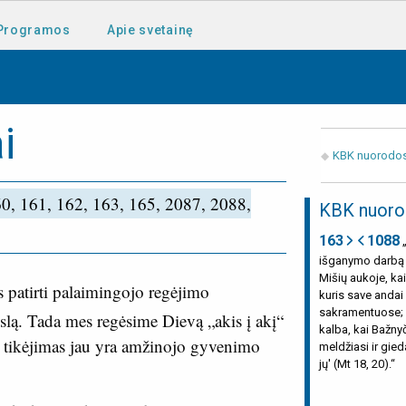
Programos
Apie svetainę
i
KBK nuorodo
60, 161, 162, 163, 165, 2087, 2088,
KBK nuoro
163
1088
„
išganymo darbą –
Mišių aukoje, ka
 patirti palaimingojo regėjimo
kuris save andai 
sakramentuose; ka
slą.
Tada mes regėsime Dievą „akis į akį“
kalba, kai Bažny
d tikėjimas jau yra amžinojo gyvenimo
meldžiasi ir gied
jų' (Mt 18, 20).“