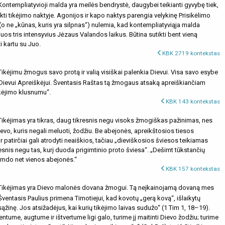
ontempliatyvioji malda yra meilės bendrystė, daugybei teikianti gyvybę tiek,
kti tikėjimo naktyje. Agonijos ir kapo naktys parengia velykinę Prisikėlimo
 (o ne „kūnas, kuris yra silpnas“) nulemia, kad kontempliatyviąja malda
uos tris intensyvius Jėzaus Valandos laikus. Būtina sutikti bent vieną
 kartu su Juo.
KBK 2719 kontekstas
ikėjimu žmogus savo protą ir valią visiškai palenkia Dievui. Visa savo esybe
Dievui Apreiškėjui. Šventasis Raštas tą žmogaus atsaką apreiškiančiam
ikėjimo klusnumu“.
KBK 143 kontekstas
ikėjimas yra tikras, daug tikresnis negu visoks žmogiškas pažinimas, nes
ievo, kuris negali meluoti, žodžiu. Be abejonės, apreikštosios tiesos
 patirčiai gali atrodyti neaiškios, tačiau „dieviškosios šviesos teikiamas
esnis negu tas, kurį duoda prigimtinio proto šviesa“. „Dešimt tūkstančių
do net vienos abejonės.“
KBK 157 kontekstas
ikėjimas yra Dievo malonės dovana žmogui. Tą neįkainojamą dovaną mes
Šventasis Paulius primena Timotiejui, kad kovotų „gerą kovą“, išlaikytų
 sąžinę. Jos atsižadėjus, kai kurių tikėjimo laivas sudužo“ (1 Tim 1, 18–19).
ntume, augtume ir ištvertume ligi galo, turime jį maitinti Dievo žodžiu; turime