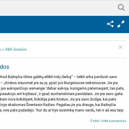
×
s
KBK išnašos
dos
Kad Bažnyčia išties galėtų atlikti tokį darbą“ – teikti arba perduoti savo
 „Kristus visuomet yra su ja, ypač jos liturginiuose veiksmuose. Jis yra
i jas aukojančiojo asmenyje 'dabar aukoja, kunigams patarnaujant, tas pats,
paaukojo ant kryžiaus', ir ypač eucharistiniais pavidalais. Jis yra savo galia
m nors krikštijant, krikštija pats Kristus. Jis yra savo žodyje, kai pats
čioje skaitomas Šventasis Raštas. Pagaliau jis yra drauge, kai Bažnyčia
a, nes pats pažadėjo: 'Kur du ar trys susirinkę mano vardu, ten ir aš esu tarp
KBK 1088 kontekstas