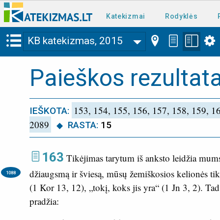
Katekizmai
Rodyklės
KB katekizmas, 2015
Paieškos rezultata
153, 154, 155, 156, 157, 158, 159, 1
IEŠKOTA:
2089
RASTA:
15
163
Tikėjimas tarytum iš anksto leidžia mums
džiaugsmą ir šviesą, mūsų žemiškosios kelionės tik
1088
(
1 Kor 13, 12
), „tokį, koks jis yra“ (
1 Jn 3, 2
). Ta
pradžia: