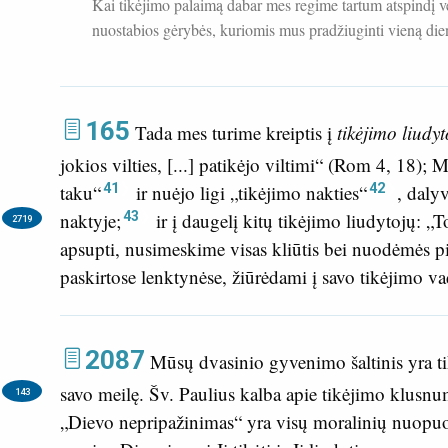
Kai tikėjimo palaimą dabar mes regime tartum atspindį ve
nuostabios gėrybės, kuriomis mus pradžiuginti vieną die
165
Tada mes turime kreiptis į
tikėjimo liudyt
jokios vilties, [...] patikėjo viltimi“ (
Rom 4, 18
); M
41
42
taku“
ir nuėjo ligi „tikėjimo nakties“
, daly
43
naktyje;
ir į daugelį kitų tikėjimo liudytojų: „T
2719
apsupti, nusimeskime visas kliūtis bei nuodėmės p
paskirtose lenktynėse, žiūrėdami į savo tikėjimo vad
2087
Mūsų dvasinio gyvenimo šaltinis yra ti
savo meilę.
Šv. Paulius kalba apie tikėjimo klusn
143
„Dievo nepripažinimas“ yra visų moralinių nuopuol